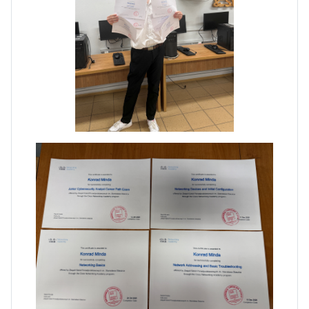
Zakończenie praktyk w
Portugalii
Rozpoczęcie kampanii „Gotowi
na kryzys” w ZSP w Iłży