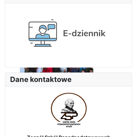
Dni Leśmianowskie 2026
Dane kontaktowe
I Olimpiada Klas Mundurowych