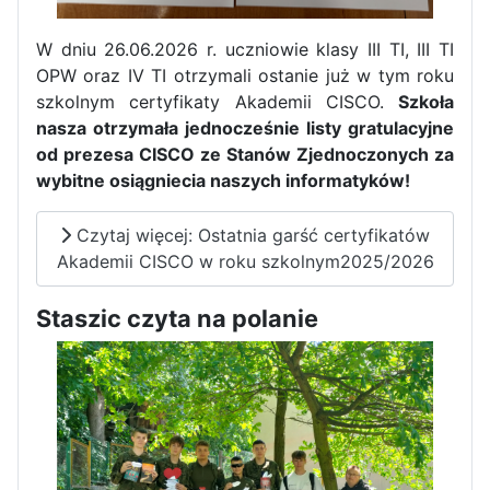
W dniu 26.06.2026 r. uczniowie klasy III TI, III TI
OPW oraz IV TI otrzymali ostanie już w tym roku
szkolnym certyfikaty Akademii CISCO.
Szkoła
nasza otrzymała jednocześnie listy gratulacyjne
Pierwszy tydzień praktyk
od prezesa CISCO ze Stanów Zjednoczonych za
zawodowych naszych uczniów
wybitne osiągniecia naszych informatyków!
w Portugalii za nami!
Czytaj więcej: Ostatnia garść certyfikatów
Akademii CISCO w roku szkolnym2025/2026
Staszic czyta na polanie