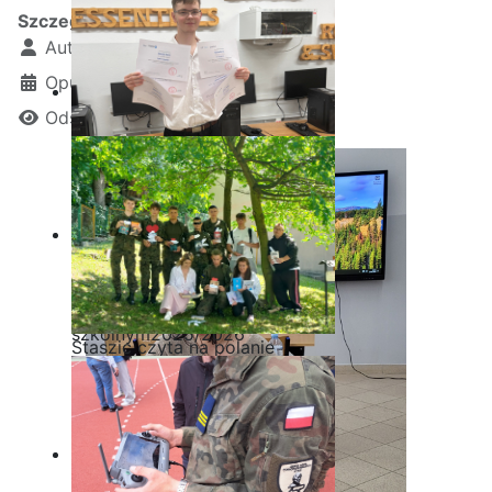
Szczegóły
Autor:
Kamil Krosta
Opublikowano: 30 wrzesień 2025
Odsłon: 774
Ostatnia garść certyfikatów
Akademii CISCO w roku
szkolnym2025/2026
Staszic czyta na polanie