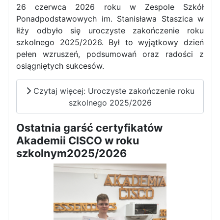
26 czerwca 2026 roku w Zespole Szkół
Dni Otwarte w „Staszicu” za
Ponadpodstawowych im. Stanisława Staszica w
nami
Iłży odbyło się uroczyste zakończenie roku
szkolnego 2025/2026. Był to wyjątkowy dzień
pełen wzruszeń, podsumowań oraz radości z
osiągniętych sukcesów.
Informatycy zapraszają do
Czytaj więcej: Uroczyste zakończenie roku
Staszica w Iłży!
szkolnego 2025/2026
Ostatnia garść certyfikatów
Akademii CISCO w roku
szkolnym2025/2026
Zakończenie roku maturzystów