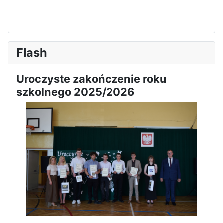
Zawody Sportowo – Obronne
klas OPW
Flash
Uroczyste zakończenie roku
szkolnego 2025/2026
Apel z okazji 235-tej rocznicy
uchwalenia Konstytucji 3 Maja