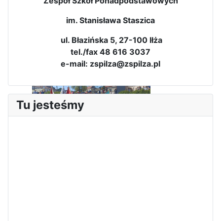
Zespół Szkół Ponadpodstawowych
im. Stanisława Staszica
ul. Błazińska 5, 27-100 Iłża
tel./fax 48 616 3037
e-mail: zspilza@zspilza.pl
Tu jesteśmy
Sukces Kingi na XXXVI
Obchody Święta Konstytucji 3
Olimpiadzie Teologii Katolickiej
Maja w Iłży