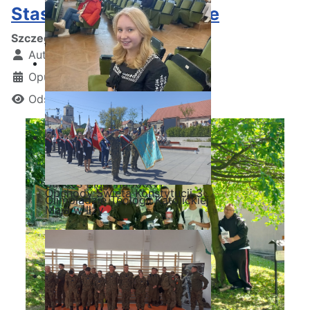
Staszic czyta na polanie
Szczegóły
Autor:
Kamil Krosta
Opublikowano: 22 czerwiec 2026
Odsłon: 349
Sukces Kingi na XXXVI
Obchody Święta Konstytucji 3
Olimpiadzie Teologii Katolickiej
Maja w Iłży