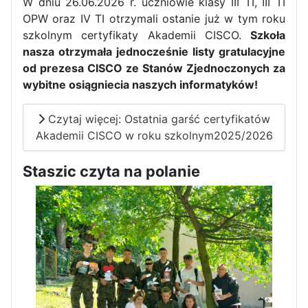
W dniu 26.06.2026 r. uczniowie klasy III TI, III TI
OPW oraz IV TI otrzymali ostanie już w tym roku
szkolnym certyfikaty Akademii CISCO.
Szkoła
nasza otrzymała jednocześnie listy gratulacyjne
od prezesa CISCO ze Stanów Zjednoczonych za
wybitne osiągniecia naszych informatyków!
Czytaj więcej: Ostatnia garść certyfikatów
Akademii CISCO w roku szkolnym2025/2026
Staszic czyta na polanie