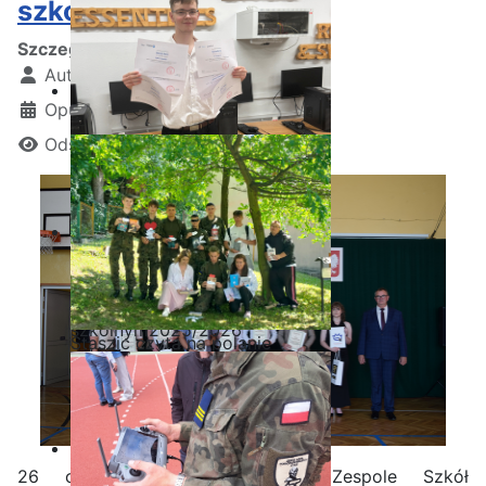
szkolnego 2025/2026
Szczegóły
Autor:
Kamil Krosta
Opublikowano: 28 czerwiec 2026
Odsłon: 443
Ostatnia garść certyfikatów
Akademii CISCO w roku
szkolnym2025/2026
Staszic czyta na polanie
26 czerwca 2026 roku w Zespole Szkół