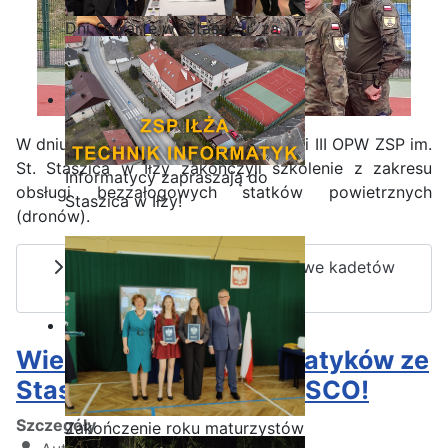
Dni Otwarte w „Staszicu” za
nami
W dniu 18.06.2026 r. kadeci z klasy II i III OPW ZSP im.
St. Staszica w Iłży zakończyli szkolenie z zakresu
Informatycy zapraszają do
obsługi bezzałogowych statków powietrznych
Staszica w Iłży!
(dronów).
Czytaj więcej: Szkolenie dronowe kadetów
OPW w Staszicu
Wielkie sukcesy informatyków ze
Staszica w Akademii CISCO!
Szczegóły
Zakończenie roku maturzystów