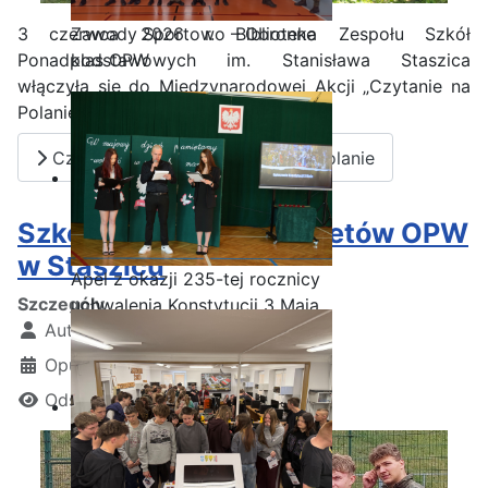
Zawody Sportowo – Obronne
3 czerwca 2026 r. Biblioteka Zespołu Szkół
klas OPW
Ponadpodstawowych im. Stanisława Staszica
włączyła się do Międzynarodowej Akcji „Czytanie na
Polanie – Edycja 2026”,
Czytaj więcej: Staszic czyta na polanie
Szkolenie dronowe kadetów OPW
w Staszicu
Apel z okazji 235-tej rocznicy
Szczegóły
uchwalenia Konstytucji 3 Maja
Autor:
Kamil Krosta
Opublikowano: 18 czerwiec 2026
Odsłon: 350