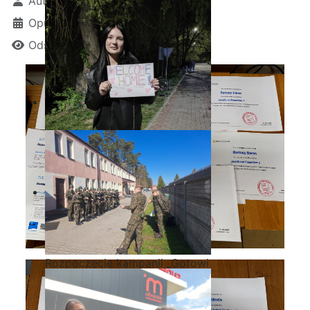
Autor:
Kamil Krosta
Opublikowano: 10 czerwiec 2026
Odsłon: 344
Zakończenie praktyk w
Portugalii
Rozpoczęcie kampanii „Gotowi
na kryzys” w ZSP w Iłży