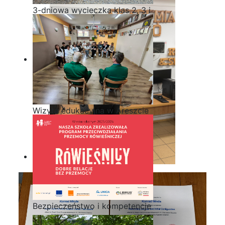
3-dniowa wycieczka klas 2, 3 i
4 technikum w Bieszczady
Wizyta edukacyjna w Areszcie
Śledczym w Radomiu
Bezpieczeństwo i kompetencje
uczniów - nasz priorytet