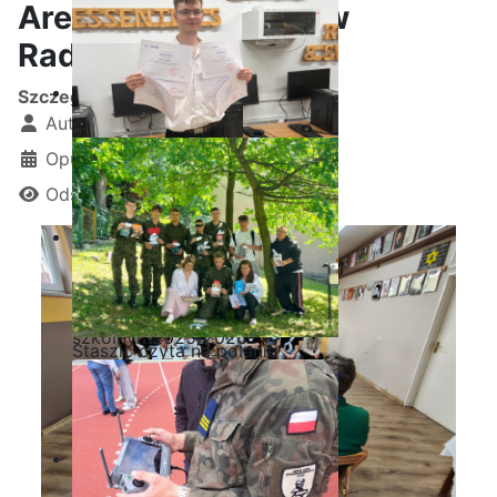
Areszcie Śledczym w
Radomiu
Szczegóły
Autor:
Kamil Krosta
Opublikowano: 01 czerwiec 2026
Odsłon: 355
Ostatnia garść certyfikatów
Akademii CISCO w roku
szkolnym2025/2026
Staszic czyta na polanie