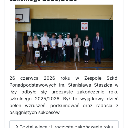
Zawody Sportowo – Obronne
klas OPW
Apel z okazji 235-tej rocznicy
26 czerwca 2026 roku w Zespole Szkół
uchwalenia Konstytucji 3 Maja
Ponadpodstawowych im. Stanisława Staszica w
Iłży odbyło się uroczyste zakończenie roku
szkolnego 2025/2026. Był to wyjątkowy dzień
pełen wzruszeń, podsumowań oraz radości z
osiągniętych sukcesów.
Czytaj więcej: Uroczyste zakończenie roku