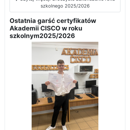
szkolnego 2025/2026
Dni Otwarte w „Staszicu” za
nami
Ostatnia garść certyfikatów
Akademii CISCO w roku
szkolnym2025/2026
Informatycy zapraszają do
Staszica w Iłży!
Zakończenie roku maturzystów