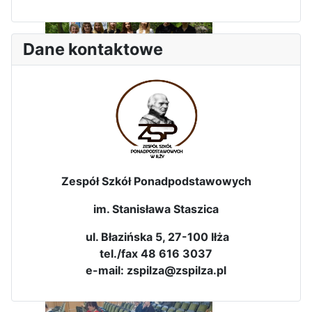
Dane kontaktowe
Dni Leśmianowskie 2026
Zespół Szkół Ponadpodstawowych
im. Stanisława Staszica
ul. Błazińska 5, 27-100 Iłża
tel./fax 48 616 3037
I Olimpiada Klas Mundurowych
e-mail: zspilza@zspilza.pl