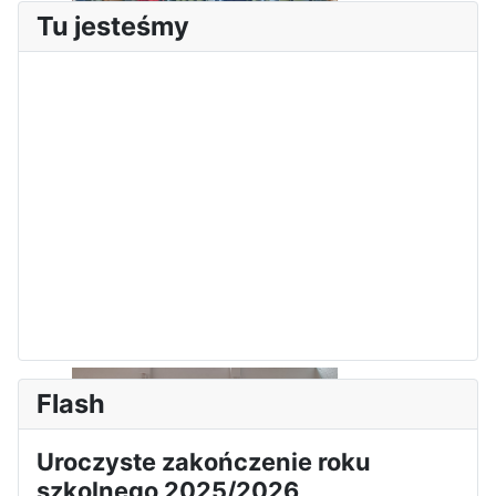
Tu jesteśmy
Sukces Kingi na XXXVI
Obchody Święta Konstytucji 3
Olimpiadzie Teologii Katolickiej
Maja w Iłży
Flash
Uroczyste zakończenie roku
szkolnego 2025/2026