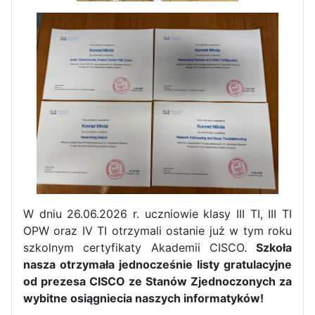
W dniu 26.06.2026 r. uczniowie klasy III TI, III TI
Zakończenie praktyk w
OPW oraz IV TI otrzymali ostanie już w tym roku
Portugalii
szkolnym certyfikaty Akademii CISCO.
Szkoła
nasza otrzymała jednocześnie listy gratulacyjne
Rozpoczęcie kampanii „Gotowi
od prezesa CISCO ze Stanów Zjednoczonych za
na kryzys” w ZSP w Iłży
wybitne osiągniecia naszych informatyków!