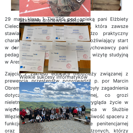
29 maja klasa 1 TH/TPS pod opieką pani Elżbiety
Szkolenie dronowe kadetów
Cieleckiej – doradcy zawodowego, która zawsze
OPW w Staszicu
stawia w swojej pracy, na bardzo praktyczny
charakter przekazywanej wiedzy umożliwiający start
w dorosłe zawodowe życie oraz wychowawcy pani
pedagog Joanny Stachowicz złożyła wizytę studyjną
w Areszcie Śledczym.
Zajęcia z zakresu edukacji młodzieży związanej z
Wielkie sukcesy informatyków
prewencją przestępstw poprowadził p. por Marcin
ze Staszica w Akademii
Obremski. Podczas zajęć poruszane były zagadnienia
CISCO!
dotyczące odpowiedzialności karnej, co grozi
nieletnim za złamanie prawa, jak wygląda życie w
więzieniu oraz jak wygląda praca w Służbie
Więziennej. Młodzież miała także możliwość spaceru z
funkcjonariuszem SW po jednostce penitencjarnej
oraz wysłuchania świadectwa osadzonych, którzy