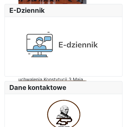
Zawody Sportowo – Obronne
E-Dziennik
klas OPW
Apel z okazji 235-tej rocznicy
uchwalenia Konstytucji 3 Maja
Dane kontaktowe