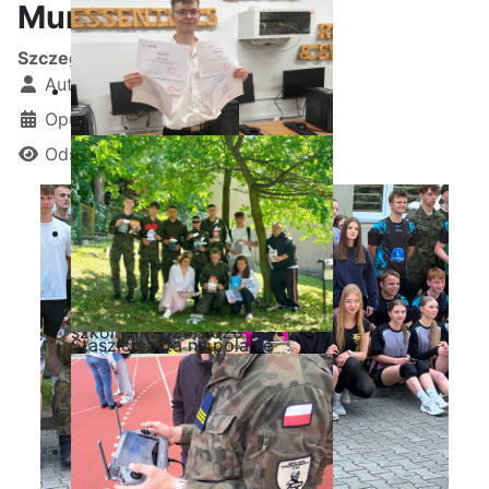
Mundurowych
Szczegóły
Autor:
Kamil Krosta
Opublikowano: 21 maj 2026
Odsłon: 481
Ostatnia garść certyfikatów
Akademii CISCO w roku
szkolnym2025/2026
Staszic czyta na polanie