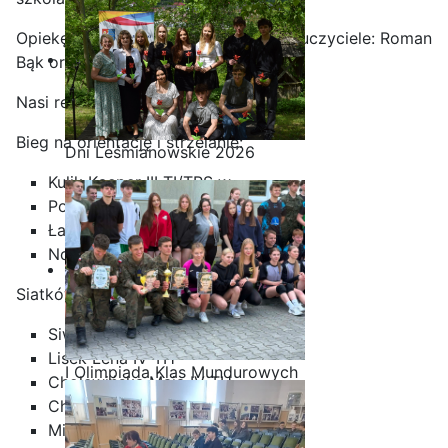
Opiekę nad młodzieżą sprawowali nauczyciele: Roman
Bąk oraz Dariusz Łyżwiński.
Nasi reprezentanci:
Bieg na orientację i strzelanie:
Dni Leśmianowskie 2026
Kulik Kacper III TI/TPS w
Pobratyn Aleksandra III TH
Ładak Wojciech III TI/TPS w
Nobis Alan III TI/TPS w
Siatkówka:
Siwiec Angelika IV TH
Lisek Lena IV TH
I Olimpiada Klas Mundurowych
Cholewińska Maja IV TH
Chamera Julia I TH
Michalczyk Natalia ITH