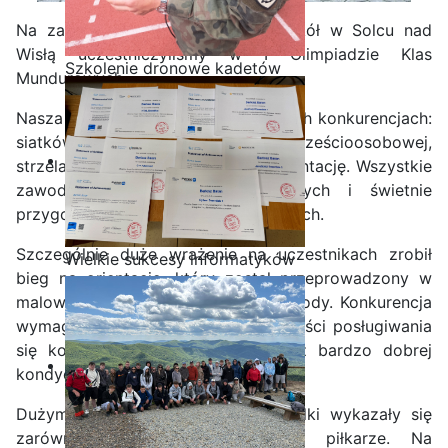
Na zaproszenie dyrekcji Zespół Szkół w Solcu nad
Wisłą uczestniczyliśmy w I Olimpiadzie Klas
Szkolenie dronowe kadetów
Mundurowych.
OPW w Staszicu
Nasza szkoła rywalizowała w czterech konkurencjach:
siatkówce dziewcząt, piłce nożnej sześcioosobowej,
strzelaniu z KBKS oraz biegu na orientację. Wszystkie
zawody odbywały się na pięknych i świetnie
przygotowanych obiektach sportowych.
Szczególnie duże wrażenie na uczestnikach zrobił
Wielkie sukcesy informatyków
bieg na orientację, który został przeprowadzony w
ze Staszica w Akademii
malowniczych okolicznościach przyrody. Konkurencja
CISCO!
wymagała od zawodników umiejętności posługiwania
się kompasem, czytania mapy oraz bardzo dobrej
kondycji fizycznej.
Dużym zaangażowaniem i wolą walki wykazały się
zarówno nasze siatkarki, jak i piłkarze. Na