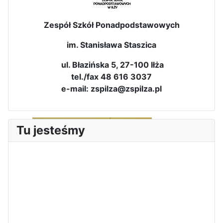
Dni Otwarte w „Staszicu” za
Zespół Szkół Ponadpodstawowych
nami
im. Stanisława Staszica
ul. Błazińska 5, 27-100 Iłża
tel./fax 48 616 3037
Informatycy zapraszają do
e-mail: zspilza@zspilza.pl
Staszica w Iłży!
Tu jesteśmy
Zakończenie roku maturzystów