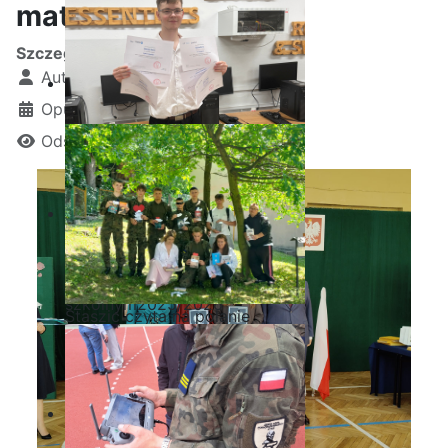
maturzystów
Szczegóły
Autor:
Kamil Krosta
Opublikowano: 25 kwiecień 2026
Odsłon: 746
Ostatnia garść certyfikatów
Akademii CISCO w roku
szkolnym2025/2026
Staszic czyta na polanie