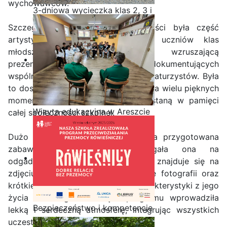
wychowawców.
3-dniowa wycieczka klas 2, 3 i
4 technikum w Bieszczady
Szczególnym elementem uroczystości była część
artystyczna przygotowana przez uczniów klas
młodszych. Zaprezentowali oni wzruszającą
prezentację składającą się ze zdjęć dokumentujących
wspólne chwile z życia szkolnego maturzystów. Była
to doskonała okazja do przypomnienia wielu pięknych
momentów, które na zawsze pozostaną w pamięci
Wizyta edukacyjna w Areszcie
całej społeczności szkolnej.
Śledczym w Radomiu
Dużo radości i śmiechu dostarczyła przygotowana
zabawa dla nauczycieli. Polegała ona na
odgadywaniu, który z maturzystów znajduje się na
zdjęciu z dzieciństwa, na podstawie fotografii oraz
krótkiej, często humorystycznej charakterystyki z jego
życia szkolnego. Ta część programu wprowadziła
Bezpieczeństwo i kompetencje
lekką i serdeczną atmosferę, integrując wszystkich
uczniów - nasz priorytet
uczestników wydarzenia.