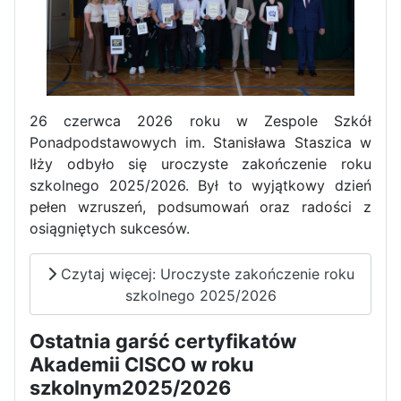
26 czerwca 2026 roku w Zespole Szkół
Ponadpodstawowych im. Stanisława Staszica w
Iłży odbyło się uroczyste zakończenie roku
szkolnego 2025/2026. Był to wyjątkowy dzień
pełen wzruszeń, podsumowań oraz radości z
osiągniętych sukcesów.
Czytaj więcej: Uroczyste zakończenie roku
Zakończenie praktyk w
szkolnego 2025/2026
Portugalii
Ostatnia garść certyfikatów
Rozpoczęcie kampanii „Gotowi
na kryzys” w ZSP w Iłży
Akademii CISCO w roku
szkolnym2025/2026