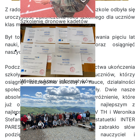
Z radością informujemy, że w naszej szkole odbyła się
uroczystość zakończenia roku szkolnego dla uczniów
Szkolenie dronowe kadetów
klas maturalnych.
OPW w Staszicu
Był to wyjątkowy moment podsumowania pięciu lat
nauki, wspólnych doświadczeń oraz osiągnięć
naszych absolwentów.
Podczas ceremonii wręczono świadectwa ukończenia
szkoły, a także wyróżnienia dla uczniów, którzy
Wielkie sukcesy informatyków
osiągnęli szczególne sukcesy w nauce, działalności
ze Staszica w Akademii
społecznej i reprezentowaniu szkoły. Dwie nasze
CISCO!
absolwentki otrzymały specjalne wyróżnienie, które
już od pięciu lat, wręczane jest najlepszym z
najlepszych. Joanna Wróbel z klasy V TH i Weronika
Stefankiewicz z V TI otrzymały statuetki INTER
PARES. Podczas uroczystości nie zabrakło słów
podziękowań skierowanych do nauczyciel i