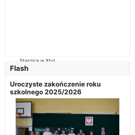
Dni Otwarte w „Staszicu” za
nami
Informatycy zapraszają do
Staszica w Iłży!
Flash
Uroczyste zakończenie roku
szkolnego 2025/2026
Zakończenie roku maturzystów