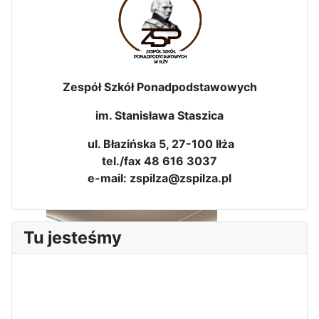
Zawody Sportowo – Obronne
klas OPW
Zespół Szkół Ponadpodstawowych
im. Stanisława Staszica
ul. Błazińska 5, 27-100 Iłża
tel./fax 48 616 3037
e-mail: zspilza@zspilza.pl
Apel z okazji 235-tej rocznicy
uchwalenia Konstytucji 3 Maja
Tu jesteśmy