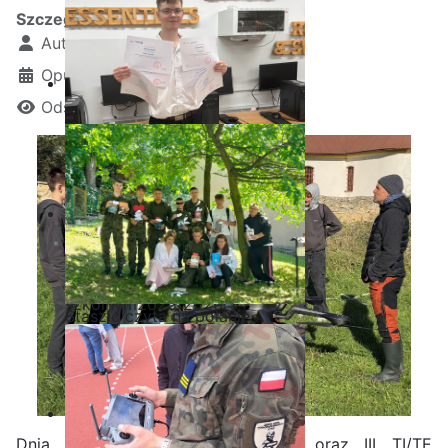
Szczegóły
Autor:
Kamil Krosta
Opublikowano: 27 wrzesień 2025
Odsłon: 756
Ostatnia garść certyfikatów
Akademii CISCO w roku
szkolnym2025/2026
Staszic czyta na polanie
Dnia 26 września klasy I TI/TE oraz III TI/TE