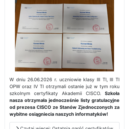
W dniu 26.06.2026 r. uczniowie klasy III TI, III TI
OPW oraz IV TI otrzymali ostanie już w tym roku
Zakończenie praktyk w
szkolnym certyfikaty Akademii CISCO.
Szkoła
Portugalii
nasza otrzymała jednocześnie listy gratulacyjne
od prezesa CISCO ze Stanów Zjednoczonych za
Rozpoczęcie kampanii „Gotowi
wybitne osiągniecia naszych informatyków!
na kryzys” w ZSP w Iłży
Czytaj więcej: Ostatnia garść certyfikatów