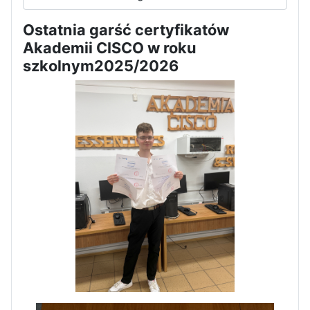
Dni Otwarte w „Staszicu” za
Ostatnia garść certyfikatów
nami
Akademii CISCO w roku
szkolnym2025/2026
Informatycy zapraszają do
Staszica w Iłży!
Zakończenie roku maturzystów