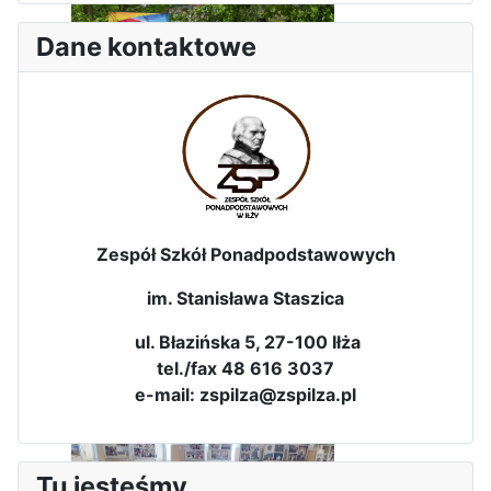
Dane kontaktowe
Dni Leśmianowskie 2026
Zespół Szkół Ponadpodstawowych
im. Stanisława Staszica
ul. Błazińska 5, 27-100 Iłża
tel./fax 48 616 3037
e-mail: zspilza@zspilza.pl
I Olimpiada Klas Mundurowych
Tu jesteśmy