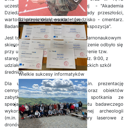
uczestniczyły w Imprezie Plenerowej - "Akademia
Dziedzictwa, Stare Miasto Iłża - ślady przeszłości,
wartości przyszłości/ osada - grodzisko - cmentarz.
Szkolenie dronowe kadetów
Badania archeologiczne, warsztaty i ekspozycja".
OPW w Staszicu
Jest to inicjatywa o charakterze popularnonaukowym
skierowana dla społeczeństwa. Wydarzenie odbyło się
przy ul. Staromiejskiej 50 w Iłży, na terenie tzw.
starego miasta Iłża. Rozpoczęło o godz. 9:00, z
udziałem m.in. uczennic i uczniów iłżeckich szkół
średnich
Wielkie sukcesy informatyków
ze Staszica w Akademii
Dla uczestników zaplanowano m.in. prezentację
CISCO!
cennych i wyjątkowych miejsc oraz obiektów
zabytkowych Iłży, bezpośrednie spotkania ze
specjalistami, a także pokaz sprzętu badawczego
wykorzystywanego we współczesnej archeologii
(m.in. badania geofizyczne, pomiary laserowe z
dronów czy skanery strukturalne).