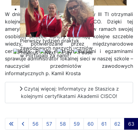
W dniu 19.12.2024 r. uczniowie klasy III TI otrzymali
kolejne certyfikaty Akademii CISCO. Dzięki tej
amerykańskiej platformie uczniowie w ramach swojej
osobistej ścieżce kariery pokonują kolejne szczeble
Pierwszy tydzień praktyk
wiedzy, potwierdzane przez międzynarodowe
zawodowych naszych uczniów
certyfikaty. Pieczę nad ich kursami i egzaminami
w Portugalii za nami!
sprawuje administrator lokalnej sieci w naszej szkole –
nauczyciel przedmiotów zawodowych
informatycznych p. Kamil Krosta
Czytaj więcej: Informatycy ze Staszica z
kolejnymi certyfikatami Akademii CISCO!
56
57
58
59
60
61
62
63
Strona 63 z 65