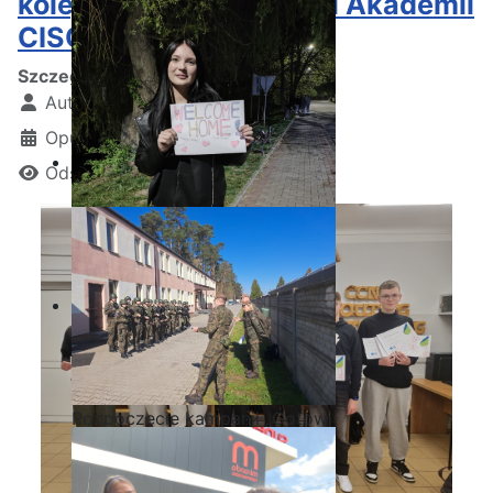
kolejnymi certyfikatami Akademii
CISCO!
Szczegóły
Autor:
Kamil Krosta
Opublikowano: 19 grudzień 2024
Odsłon: 1290
Zakończenie praktyk w
Portugalii
Rozpoczęcie kampanii „Gotowi
na kryzys” w ZSP w Iłży