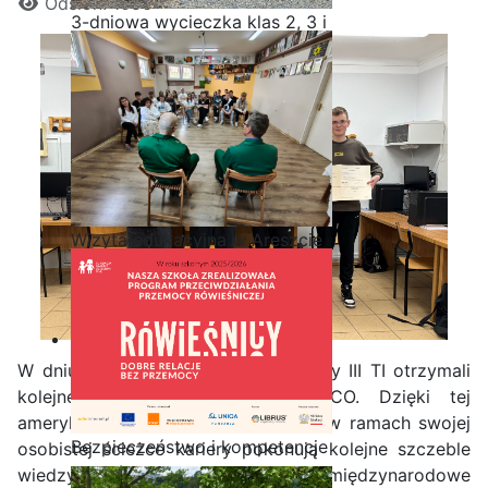
Odsłon: 1056
3-dniowa wycieczka klas 2, 3 i
4 technikum w Bieszczady
Wizyta edukacyjna w Areszcie
Śledczym w Radomiu
W dniu 20.02.2025 r. uczniowie klasy III TI otrzymali
kolejne certyfikaty Akademii CISCO. Dzięki tej
amerykańskiej platformie uczniowie w ramach swojej
Bezpieczeństwo i kompetencje
osobistej ścieżce kariery pokonują kolejne szczeble
uczniów - nasz priorytet
wiedzy, potwierdzane przez międzynarodowe