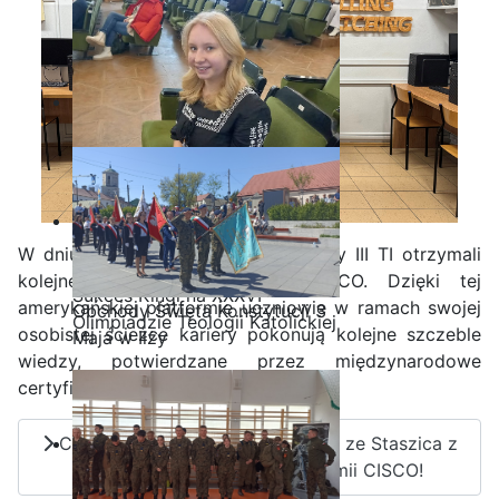
W dniu 27.03.2025 r. uczniowie klasy III TI otrzymali
kolejne certyfikaty Akademii CISCO. Dzięki tej
Sukces Kingi na XXXVI
amerykańskiej platformie uczniowie w ramach swojej
Obchody Święta Konstytucji 3
Olimpiadzie Teologii Katolickiej
osobistej ścieżce kariery pokonują kolejne szczeble
Maja w Iłży
wiedzy, potwierdzane przez międzynarodowe
certyfikaty.
Czytaj więcej: Informatycy z III TI ze Staszica z
kolejnymi certyfikatami Akademii CISCO!