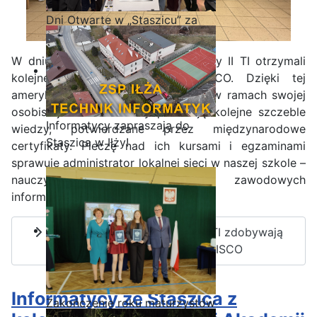
Dni Otwarte w „Staszicu” za
nami
W dniu 30.01.2025 r. uczniowie klasy II TI otrzymali
kolejne certyfikaty Akademii CISCO. Dzięki tej
amerykańskiej platformie uczniowie w ramach swojej
osobistej ścieżce kariery pokonują kolejne szczeble
Informatycy zapraszają do
wiedzy, potwierdzane przez międzynarodowe
Staszica w Iłży!
certyfikaty. Pieczę nad ich kursami i egzaminami
sprawuje administrator lokalnej sieci w naszej szkole –
nauczyciel przedmiotów zawodowych
informatycznych p. Kamil Krosta
Czytaj więcej: Informatycy z II TI zdobywają
kolejny szczebel kariery CISCO
Informatycy ze Staszica z
Zakończenie roku maturzystów