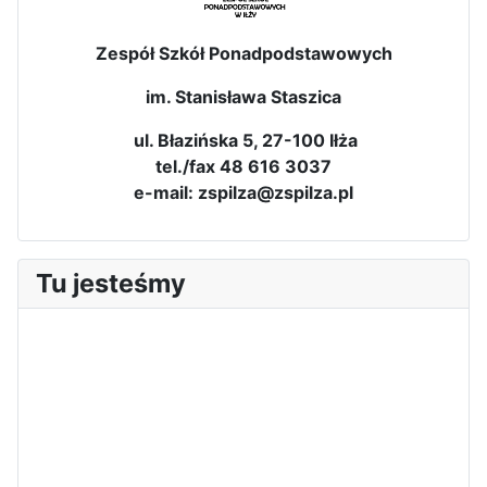
Zespół Szkół Ponadpodstawowych
im. Stanisława Staszica
ul. Błazińska 5, 27-100 Iłża
tel./fax 48 616 3037
e-mail: zspilza@zspilza.pl
Tu jesteśmy