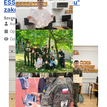
ESSENTIALS w "Staszicu"
zakończona!
Szczegóły
Autor:
Kamil Krosta
Opublikowano: 10 kwiecień 2025
Odsłon: 1023
Ostatnia garść certyfikatów
Akademii CISCO w roku
szkolnym2025/2026
Staszic czyta na polanie