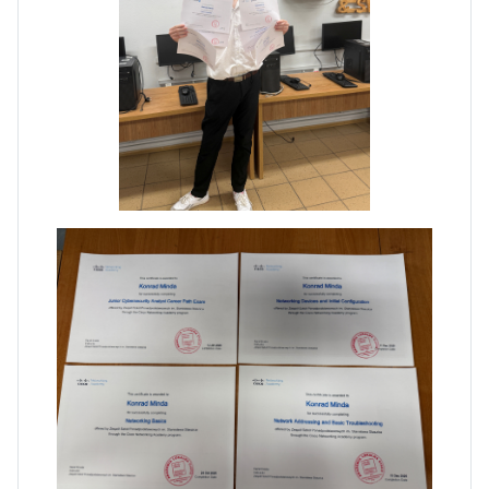
Zakończenie praktyk w
Portugalii
Rozpoczęcie kampanii „Gotowi
na kryzys” w ZSP w Iłży