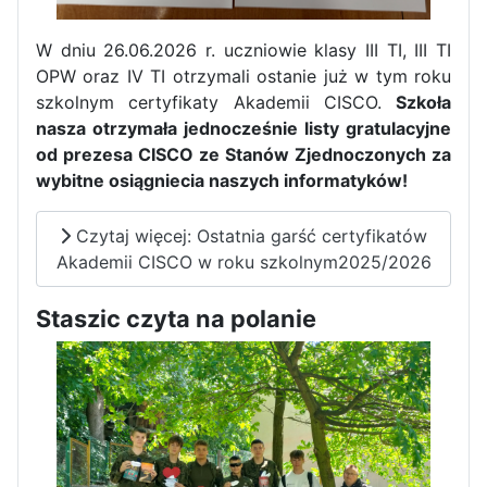
W dniu 26.06.2026 r. uczniowie klasy III TI, III TI
OPW oraz IV TI otrzymali ostanie już w tym roku
szkolnym certyfikaty Akademii CISCO.
Szkoła
nasza otrzymała jednocześnie listy gratulacyjne
Pierwszy tydzień praktyk
od prezesa CISCO ze Stanów Zjednoczonych za
zawodowych naszych uczniów
wybitne osiągniecia naszych informatyków!
w Portugalii za nami!
Czytaj więcej: Ostatnia garść certyfikatów
Akademii CISCO w roku szkolnym2025/2026
Staszic czyta na polanie