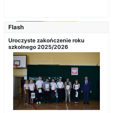
Zawody Sportowo – Obronne
klas OPW
Flash
Uroczyste zakończenie roku
szkolnego 2025/2026
Apel z okazji 235-tej rocznicy
uchwalenia Konstytucji 3 Maja