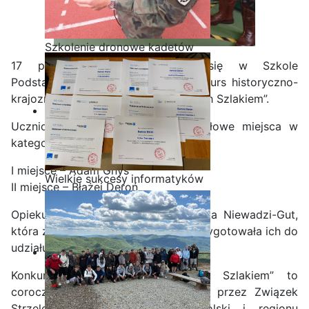
Szkolenie dronowe kadetów
OPW w Staszicu
17 października 2025 odbył się w Szkole
Podstawowej nr.32 w Radomiu konkurs historyczno-
krajoznawczy
„Starym Ojców Naszych Szlakiem”.
Uczniowie naszej szkoły zajęli czołowe miejsca w
kategorii szkół ponadpodstawowych:
I miejsce – Adam Gnys
Wielkie sukcesy informatyków
II miejsce – Błażej Deroń
ze Staszica w Akademii
CISCO!
Opiekunem uczniów była
pani Renata Niewadzi-Gut
,
która z wielkim zaangażowaniem przygotowała ich do
udziału w konkursie.
Konkurs
„Starym Ojców Naszych Szlakiem”
to
coroczne wydarzenie organizowane przez Związek
Strzelecki poświęcone historii Polski i regionu