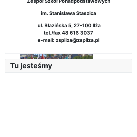
Zespół Szkół Ponadpodstawowych
im. Stanisława Staszica
ul. Błazińska 5, 27-100 Iłża
tel./fax 48 616 3037
e-mail: zspilza@zspilza.pl
Tu jesteśmy
Sukces Kingi na XXXVI
Obchody Święta Konstytucji 3
Olimpiadzie Teologii Katolickiej
Maja w Iłży