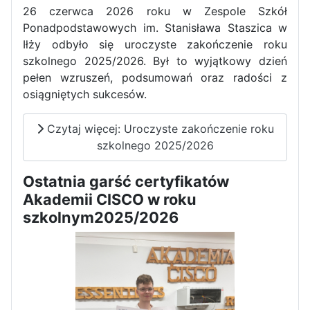
26 czerwca 2026 roku w Zespole Szkół
Dni Otwarte w „Staszicu” za
Ponadpodstawowych im. Stanisława Staszica w
nami
Iłży odbyło się uroczyste zakończenie roku
szkolnego 2025/2026. Był to wyjątkowy dzień
pełen wzruszeń, podsumowań oraz radości z
osiągniętych sukcesów.
Informatycy zapraszają do
Czytaj więcej: Uroczyste zakończenie roku
Staszica w Iłży!
szkolnego 2025/2026
Ostatnia garść certyfikatów
Akademii CISCO w roku
szkolnym2025/2026
Zakończenie roku maturzystów