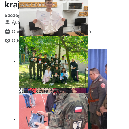
krajoznawczy
Szczegóły
Autor:
Kamil Krosta
Opublikowano: 20 październik 2025
Odsłon: 1198
Ostatnia garść certyfikatów
Akademii CISCO w roku
szkolnym2025/2026
Staszic czyta na polanie