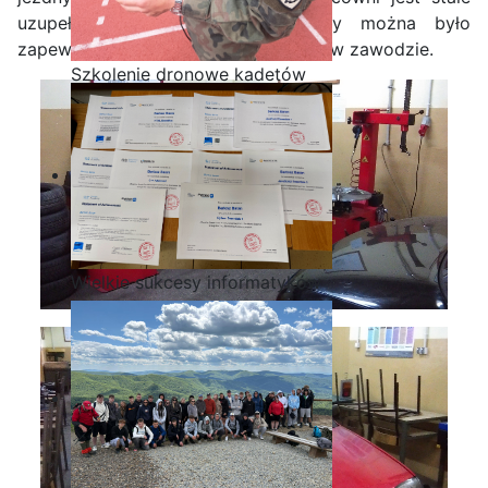
uzupełniane i unowocześniane aby można było
zapewnić wysoki poziom kształcenia w zawodzie.
Szkolenie dronowe kadetów
OPW w Staszicu
Wielkie sukcesy informatyków
ze Staszica w Akademii
CISCO!