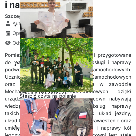
i nadwozi
Szczegóły
Autor:
Kamil Krosta
Opublikowano: 15 grudzień 2022
Odsłon: 4249
Pomieszczenie bogato wyposażone i przygotowane
do realizacji zagadnień z zakresu obsługi i naprawy
podwozi i nadwozi pojazdów samochodowych.
Uczniowie Technikum Pojazdów Samochodowych
Ostatnia garść certyfikatów
oraz Szkoły Branżowej I stopnia w zawodzie
Akademii CISCO w roku
Mechanik Pojazdów Samochodowych dzięki
szkolnym2025/2026
Staszic czyta na polanie
urządzeniom znajdującym się w pracowni nabywają
wiedzę i umiejętności potrzebne do obsługi i naprawy
takich zespołów i podzespołów jak: układ jezdny,
układ kierowniczy, układ hamulcowy, zawieszenie oraz
umiejętności w zakresie diagnostyki i naprawy kół
jezdnych pojazdu. Wyposażenie pracowni jest stale