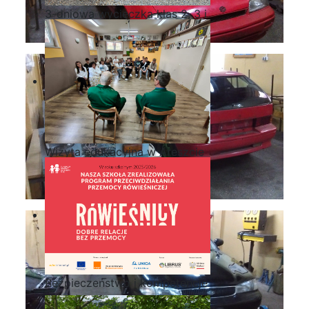
3-dniowa wycieczka klas 2, 3 i
4 technikum w Bieszczady
Wizyta edukacyjna w Areszcie
Śledczym w Radomiu
Bezpieczeństwo i kompetencje
uczniów - nasz priorytet