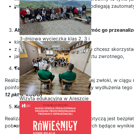
informujemy, że Twoje dane nie podlegają zautoma
Aby móc przyjąć Twój wniosek i móc go przeanali
3-dniowa wycieczka klas 2, 3 i
kim jesteś,
4 technikum w Bieszczady
z jakiego prawa i w jakim zakresie chcesz skorzysta
jaki jest preferowany kanał kontaktu zwrotnego,
Termin realizacji:
Realizacja wniosku nastąpi bez zbędnej zwłoki, w ciągu
poinformowany z podaniem przyczyny wydłużenia tego te
12 pkt 3. RODO)
Wizyta edukacyjna w Areszcie
Śledczym w Radomiu
Koszty realizacji Twoich praw:
Realizacja praw osób, których dane dotyczą jest bezpł
pobrania opłaty za kolejne kopie danych będące wyniki