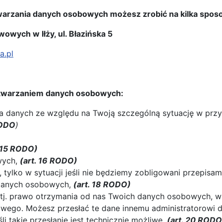
twarzania danych osobowych możesz zrobić na kilka spo
wych w Iłży, ul. Błazińska 5
a.pl
zetwarzaniem danych osobowych:
a danych ze względu na Twoją szczególną sytuację w prz
RODO
)
. 15 RODO)
wych,
(art. 16 RODO)
ylko w sytuacji jeśli nie będziemy zobligowani przepisam
 danych osobowych,
(art. 18 RODO)
tj. prawo otrzymania od nas Twoich danych osobowych, 
ego. Możesz przesłać te dane innemu administratorowi d
li takie przesłanie jest technicznie możliwe.
(art. 20 RODO