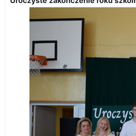
Uroczyste zakończenie roku szko
Dni Otwarte w „Staszicu” za
nami
Informatycy zapraszają do
Staszica w Iłży!