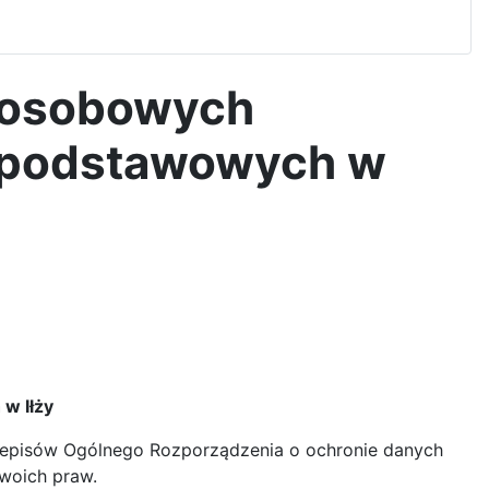
h osobowych
adpodstawowych w
w Iłży
rzepisów Ogólnego Rozporządzenia o ochronie danych
 Twoich praw.