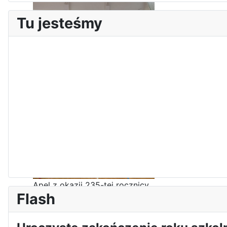
Tu jesteśmy
Zawody Sportowo – Obronne
klas OPW
Apel z okazji 235-tej rocznicy
Flash
uchwalenia Konstytucji 3 Maja