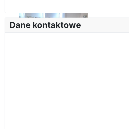
I Olimpiada Klas Mundurowych
Dane kontaktowe
Sukces Kingi na XXXVI
Obchody Święta Konstytucji 3
Olimpiadzie Teologii Katolickiej
Maja w Iłży