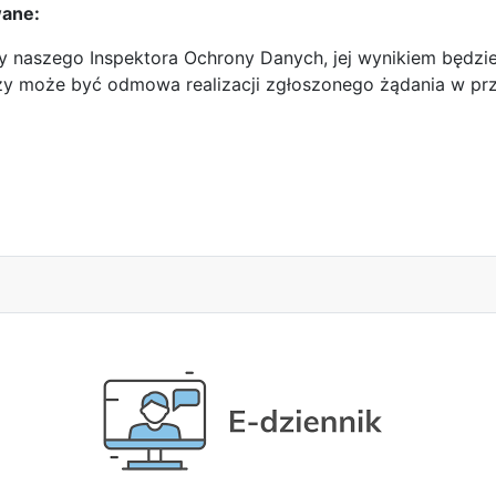
wane:
 naszego Inspektora Ochrony Danych, jej wynikiem będzie 
y może być odmowa realizacji zgłoszonego żądania w prz
u przeprowadzenia procesu rekrutacji