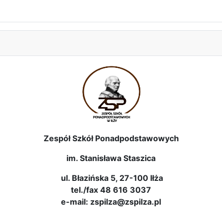
Zespół Szkół Ponadpodstawowych
im. Stanisława Staszica
ul. Błazińska 5, 27-100 Iłża
tel./fax 48 616 3037
e-mail: zspilza@zspilza.pl