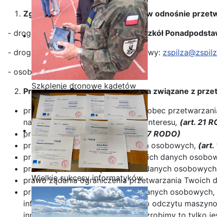
Zgłoszenie żądania realizacji praw odnośnie prze
- drogą tradycyjną na adres:
Zespół Szkół Ponadpodstawo
- drogą elektroniczną: na adres mailowy:
zspilza@zspilz
- osobiście w naszej placówce
Szkolenie dronowe kadetów
Przysługują Ci następujące prawa związane z pr
OPW w Staszicu
prawo do wniesienia sprzeciwu wobec przetwarzani
naszego prawnie uzasadnionego interesu
,
(art. 21 
prawo do wycofania zgody
,
(art. 7 RODO)
prawo dostępu do Twoich danych osobowych,
(art
prawo żądania sprostowania Twoich danych osobo
prawo żądania usunięcia Twoich danych osobowych, t
Wielkie sukcesy informatyków
prawo żądania ograniczenia przetwarzania Twoich
ze Staszica w Akademii
prawo do przenoszenia Twoich danych osobowych, 
CISCO!
informatycznym nadającym się do odczytu maszynow
innego administratora. Jednakże zrobimy to tylko jeś