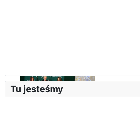
Zawody Sportowo – Obronne
klas OPW
Tu jesteśmy
Apel z okazji 235-tej rocznicy
uchwalenia Konstytucji 3 Maja