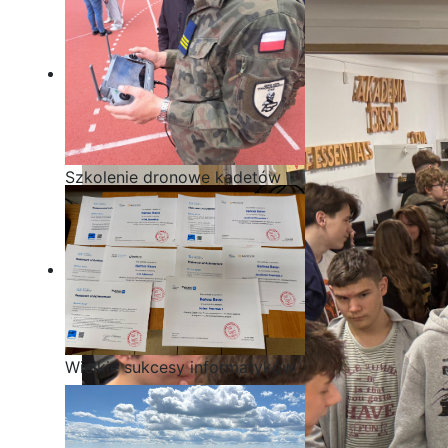
Szkolenie dronowe kadetów
OPW w Staszicu
Wielkie sukcesy informatyków
ze Staszica w Akademii
CISCO!