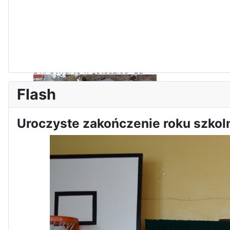
Dni Otwarte w „Staszicu” za
nami
Flash
Uroczyste zakończenie roku szko
Informatycy zapraszają do
Staszica w Iłży!