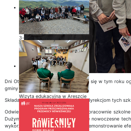
3-dniowa wycieczka klas 2, 3 i
4 technikum w Bieszczady
Dni Otwarte w naszej szkole cieszyły się w tym roku 
gminy Iłża i okolicznych gmin.
Wizyta edukacyjna w Areszcie
Składamy serdeczne podziękowania dyrekcjom tych szkó
Śledczym w Radomiu
Odwiedzający mieli okazję zwiedzić pracownie szkolne 
Dużym zainteresowaniem cieszyły się nowoczesne techn
wykorzystaniem skanera 3D oraz zademonstrowanie efek