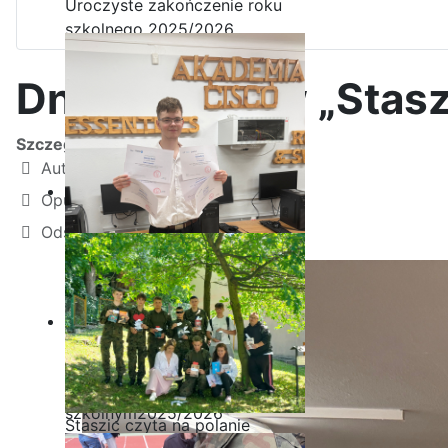
Uroczyste zakończenie roku
szkolnego 2025/2026
Dni Otwarte w „Stasz
Szczegóły
Autor:
Kamil Krosta
Opublikowano: 28 kwiecień 2026
Odsłon: 686
Ostatnia garść certyfikatów
Akademii CISCO w roku
szkolnym2025/2026
Staszic czyta na polanie