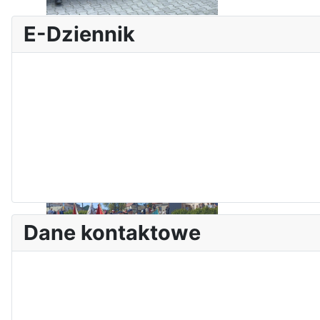
I Olimpiada Klas Mundurowych
E-Dziennik
Dane kontaktowe
Sukces Kingi na XXXVI
Obchody Święta Konstytucji 3
Olimpiadzie Teologii Katolickiej
Maja w Iłży