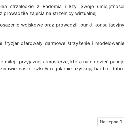
a strzeleckie z Radomia i Iłży. Swoje umiejętności
owadziła zajęcia na strzelnicy wirtualnej.
posażenie wojskowe oraz prowadzili punkt konsultacyjny
ie fryzjer oferowały darmowe strzyżenie i modelowanie
miłej i przyjaznej atmosferze, która na co dzień panuje
zniowie naszej szkoły regularnie uzyskują bardzo dobre
Następna strona
Następna