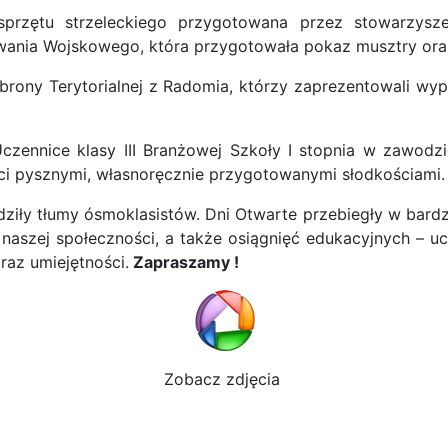
ętu strzeleckiego przygotowana przez stowarzyszeni
nia Wojskowego, która przygotowała pokaz musztry oraz pr
brony Terytorialnej z Radomia, którzy zaprezentowali wy
czennice klasy III Branżowej Szkoły I stopnia w zawodz
ści pysznymi, własnoręcznie przygotowanymi słodkościami.
ziły tłumy ósmoklasistów. Dni Otwarte przebiegły w bardzo 
naszej społeczności, a także osiągnięć edukacyjnych – uc
raz umiejętności.
Zapraszamy !
Zobacz zdjęcia
stytucji 3 Maja