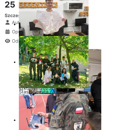
25
Szczegóły
Autor:
Kamil Krosta
Opublikowano: 04 marzec 2025
Odsłon: 1406
Ostatnia garść certyfikatów
Akademii CISCO w roku
szkolnym2025/2026
Staszic czyta na polanie