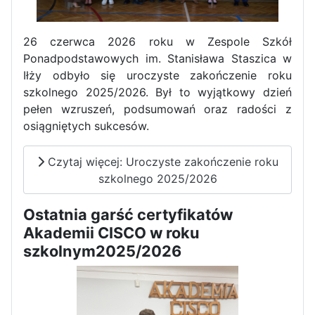
Dni Otwarte w „Staszicu” za
nami
26 czerwca 2026 roku w Zespole Szkół
Ponadpodstawowych im. Stanisława Staszica w
Iłży odbyło się uroczyste zakończenie roku
szkolnego 2025/2026. Był to wyjątkowy dzień
pełen wzruszeń, podsumowań oraz radości z
Informatycy zapraszają do
osiągniętych sukcesów.
Staszica w Iłży!
Czytaj więcej: Uroczyste zakończenie roku
szkolnego 2025/2026
Ostatnia garść certyfikatów
Akademii CISCO w roku
szkolnym2025/2026
Zakończenie roku maturzystów