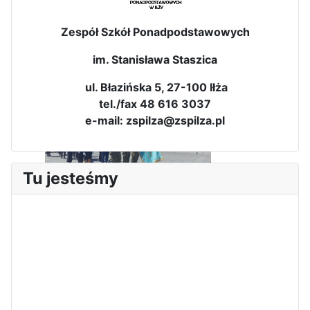
Zespół Szkół Ponadpodstawowych
im. Stanisława Staszica
ul. Błazińska 5, 27-100 Iłża
tel./fax 48 616 3037
e-mail: zspilza@zspilza.pl
Tu jesteśmy
Sukces Kingi na XXXVI
Obchody Święta Konstytucji 3
Olimpiadzie Teologii Katolickiej
Maja w Iłży