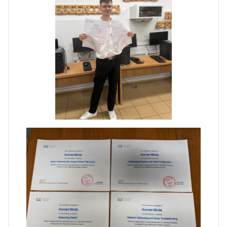
Zakończenie praktyk w
Portugalii
Rozpoczęcie kampanii „Gotowi
na kryzys” w ZSP w Iłży