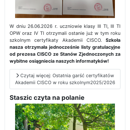
W dniu 26.06.2026 r. uczniowie klasy III TI, III TI
OPW oraz IV TI otrzymali ostanie już w tym roku
Pierwszy tydzień praktyk
szkolnym certyfikaty Akademii CISCO.
Szkoła
zawodowych naszych uczniów
nasza otrzymała jednocześnie listy gratulacyjne
w Portugalii za nami!
od prezesa CISCO ze Stanów Zjednoczonych za
wybitne osiągniecia naszych informatyków!
Czytaj więcej: Ostatnia garść certyfikatów
Akademii CISCO w roku szkolnym2025/2026
Staszic czyta na polanie