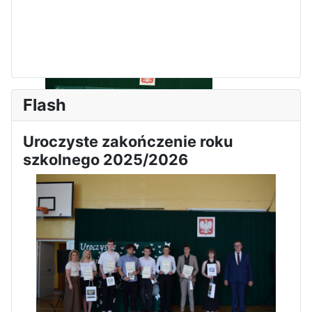
Zawody Sportowo – Obronne
klas OPW
Flash
Uroczyste zakończenie roku
szkolnego 2025/2026
Apel z okazji 235-tej rocznicy
uchwalenia Konstytucji 3 Maja