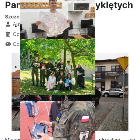
Pamięci Żołnierzy Wyklętych
Szczegóły
Autor:
Kamil Krosta
Opublikowano: 01 marzec 2025
Odsłon: 1411
Ostatnia garść certyfikatów
Akademii CISCO w roku
szkolnym2025/2026
Staszic czyta na polanie
Mianem Żołnierzy Wyklętych określani są