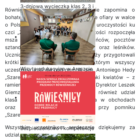
3-dniowa wycieczka klas 2, 3 i
Również Iłża i jej społeczność nie zapomina o
4 technikum w Bieszczady
bohaterach którzy ponieśli największe ofiary w walce
o Polskość. 28.02.2025r. odbyły się uroczystości ku
czci „Żołnierzy Wyklętych”. Uroczystości rozpoczęła
msza święta z udziałem mieszkańców, pocztów
sztandarowych szkół, kombatantów oraz leśników.
Uczniowie szkoły podstawowej z Iłży przygotowali
krótki program artystyczny, po którym wszyscy
Wizyta edukacyjna w Areszcie
uczestnicy udali się pod pomnik gen. Antoniego Hedy
Śledczym w Radomiu
„Szarego”. Delegacje złożyły wiązanki kwiatów – z
ramienia naszej szkoły uczynił to Pan Dyrektor Leszek
Giemza. W uroczystościach wzięła również udział
klasa mundurowa, która asystowała w obchodach
oraz wystawiła wartę honorową przy pomniku
„Szarego”.
Wszystkim uczestnikom serdecznie dziękujemy za
Bezpieczeństwo i kompetencje
udział.
uczniów - nasz priorytet