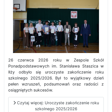
Dni Otwarte w „Staszicu” za
nami
Informatycy zapraszają do
Staszica w Iłży!
26 czerwca 2026 roku w Zespole Szkół
Ponadpodstawowych im. Stanisława Staszica w
Iłży odbyło się uroczyste zakończenie roku
szkolnego 2025/2026. Był to wyjątkowy dzień
pełen wzruszeń, podsumowań oraz radości z
osiągniętych sukcesów.
Czytaj więcej: Uroczyste zakończenie roku
Zakończenie roku maturzystów
szkolnego 2025/2026