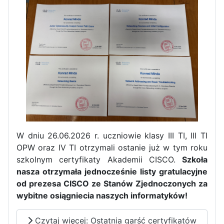
Pierwszy tydzień praktyk
zawodowych naszych uczniów
w Portugalii za nami!
W dniu 26.06.2026 r. uczniowie klasy III TI, III TI
OPW oraz IV TI otrzymali ostanie już w tym roku
szkolnym certyfikaty Akademii CISCO.
Szkoła
nasza otrzymała jednocześnie listy gratulacyjne
od prezesa CISCO ze Stanów Zjednoczonych za
wybitne osiągniecia naszych informatyków!
Czytaj więcej: Ostatnia garść certyfikatów