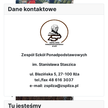
Dane kontaktowe
Zespół Szkół Ponadpodstawowych
Sukces Kingi na XXXVI
im. Stanisława Staszica
Obchody Święta Konstytucji 3
Olimpiadzie Teologii Katolickiej
Maja w Iłży
ul. Błazińska 5, 27-100 Iłża
tel./fax 48 616 3037
e-mail: zspilza@zspilza.pl
Tu jesteśmy