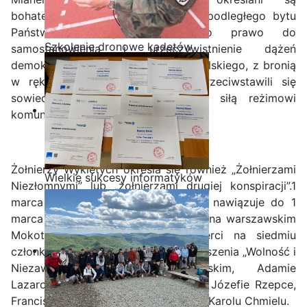
bohaterowie, „którzy w obronie niepodległego bytu
Państwa Polskiego, walcząc o prawo do
Szkolenie dronowe kadetów
samostanowienia i urzeczywistnienie dążeń
OPW w Staszicu
demokratycznych społeczeństwa polskiego, z bronią
w ręku, jak i w inny sposób, przeciwstawili się
sowieckiej agresji i narzuconemu siłą reżimowi
komunistycznemu”.
Żołnierzy Wyklętych określa się również „Żołnierzami
Wielkie sukcesy informatyków
Niezłomnymi” lub „żołnierzami drugiej konspiracji”.1
ze Staszica w Akademii
marca jest datą symboliczną, która nawiązuje do 1
CISCO!
marca 1951 r. Tego dnia w więzieniu na warszawskim
Mokotowie wykonano wyrok śmierci na siedmiu
członkach IV Zarządu Głównego Zrzeszenia „Wolność i
Niezawisłość”: Łukaszu Cieplińskim, Adamie
Lazarowiczu, Mieczysławie Kawalcu, Józefie Rzepce,
Franciszku Błażeju, Józefie Batorym i Karolu Chmielu.