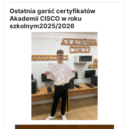
Ostatnia garść certyfikatów
Akademii CISCO w roku
szkolnym2025/2026
Zakończenie praktyk w
Portugalii
Rozpoczęcie kampanii „Gotowi
na kryzys” w ZSP w Iłży