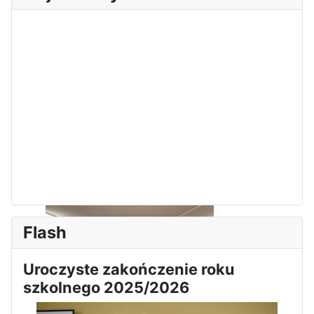
Zawody Sportowo – Obronne
klas OPW
Apel z okazji 235-tej rocznicy
uchwalenia Konstytucji 3 Maja
Flash
Uroczyste zakończenie roku
szkolnego 2025/2026