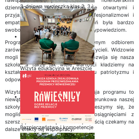
nawiązali świetny kontakt z holenderskimi
3-dniowa wycieczka klas 2, 3 i
dziennikarzami, którzy okazali się otwartymi i
4 technikum w Bieszczady
przyjaznymi ludźmi. Dzięki ich profesjonalizmowi i
empatii, atmosfera podczas nagrań była bardzo
swobodna i sprzyjająca naturalnym wypowiedziom.
Program spotkał się z pozytywnym odbiorem
zarówno wśród uczniów, jak i nauczycieli. Widzowie
mogli zobaczyć, jak dynamicznie rozwija się nasza
szkoła, a także jak wiele wartości kładziemy na
Wizyta edukacyjna w Areszcie
kształcenie młodych ludzi w duchu patriotyzmu i
Śledczym w Radomiu
odpowiedzialności.
Wizyta ekipy telewizyjnej oraz emisja programu to
niewątpliwie ogromna promocja wizerunkowa naszej
szkoły i Powiatu Radomskiego. Cieszymy się, że
mogliśmy podzielić się naszymi osiągnięciami z
szerszą publicznością i z niecierpliwością czekamy na
Bezpieczeństwo i kompetencje
dalsze efekty tej współpracy.
uczniów - nasz priorytet