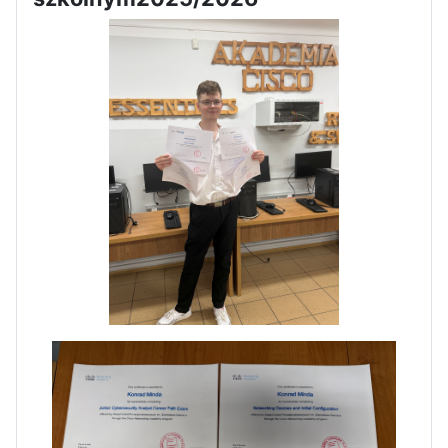
Zakończenie praktyk w
Portugalii
Rozpoczęcie kampanii „Gotowi
na kryzys” w ZSP w Iłży