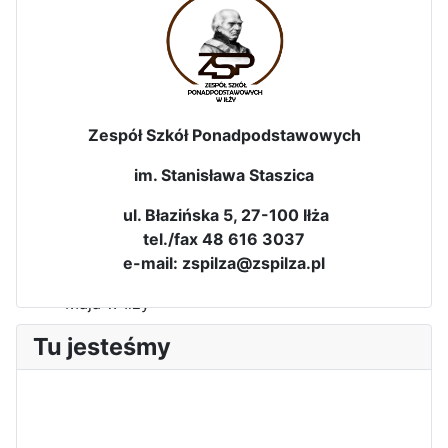
Zespół Szkół Ponadpodstawowych
im. Stanisława Staszica
ul. Błazińska 5, 27-100 Iłża
tel./fax 48 616 3037
e-mail: zspilza@zspilza.pl
Sukces Kingi na XXXVI
Obchody Święta Konstytucji 3
Olimpiadzie Teologii Katolickiej
Maja w Iłży
Tu jesteśmy