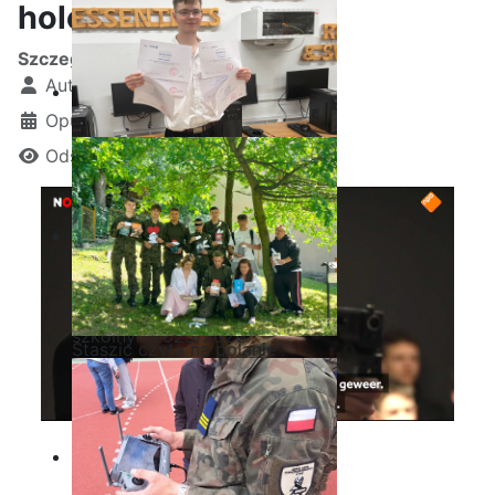
holenderskiej!
Szczegóły
Autor:
Kamil Krosta
Opublikowano: 30 marzec 2025
Odsłon: 1232
Ostatnia garść certyfikatów
Akademii CISCO w roku
szkolnym2025/2026
Staszic czyta na polanie