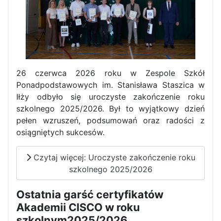
Dni Otwarte w „Staszicu” za
nami
26 czerwca 2026 roku w Zespole Szkół
Ponadpodstawowych im. Stanisława Staszica w
Informatycy zapraszają do
Iłży odbyło się uroczyste zakończenie roku
Staszica w Iłży!
szkolnego 2025/2026. Był to wyjątkowy dzień
pełen wzruszeń, podsumowań oraz radości z
osiągniętych sukcesów.
Czytaj więcej: Uroczyste zakończenie roku
szkolnego 2025/2026
Ostatnia garść certyfikatów
Akademii CISCO w roku
Zakończenie roku maturzystów
szkolnym2025/2026