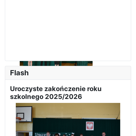
Zawody Sportowo – Obronne
klas OPW
Flash
Apel z okazji 235-tej rocznicy
uchwalenia Konstytucji 3 Maja
Uroczyste zakończenie roku
szkolnego 2025/2026