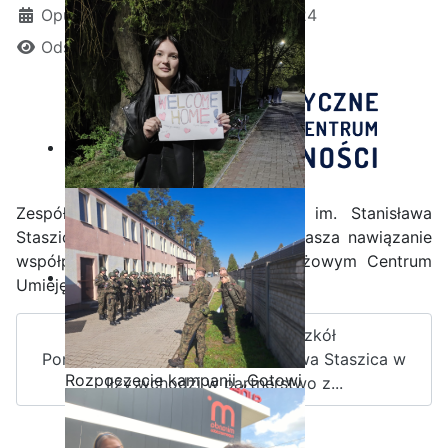
Opublikowano: 29 październik 2024
Odsłon: 1261
Zespół Szkół Ponadpodstawowych im. Stanisława
Staszica w Iłży z przyjemnością ogłasza nawiązanie
współpracy z Informatycznym Branżowym Centrum
Umiejętności (IBCU).
Zakończenie praktyk w
Czytaj więcej: Zespół Szkół
Portugalii
Ponadpodstawowych im. Stanisława Staszica w
Rozpoczęcie kampanii „Gotowi
Iłży wchodzi w partnerstwo z...
na kryzys” w ZSP w Iłży