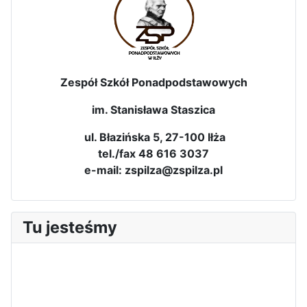
Zespół Szkół Ponadpodstawowych
im. Stanisława Staszica
ul. Błazińska 5, 27-100 Iłża
tel./fax 48 616 3037
e-mail: zspilza@zspilza.pl
Tu jesteśmy