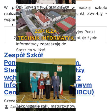
Dni Otwarte w „Staszicu” za
W październiku rozpoczęliśmy w naszej szkole
nami
realizację projektu edukacyjnego Punkt Zwrotny -
wsparcie rówieśnicze ratuje życie.
Czytaj więcej: Projekt edukacyjny Punkt
Zwrotny - wsparcie rówieśnicze ratuje życie
Informatycy zapraszają do
Staszica w Iłży!
Zespół Szkół
Ponadpodstawowych im.
Stanisława Staszica w Iłży
wchodzi w partnerstwo z
Informatycznym Branżowym
Centrum Umiejętności (IBCU)
Szczegóły
Zakończenie roku maturzystów
Autor:
Kamil Krosta