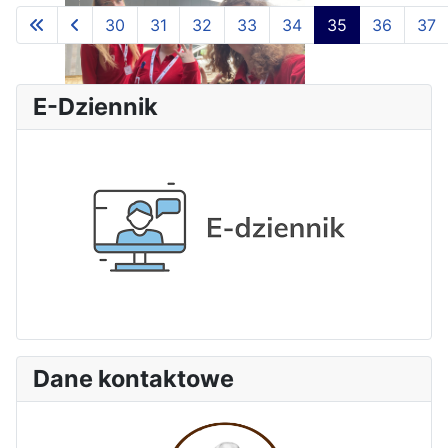
30
31
32
33
34
35
36
37
Strona 35 z 65
E-Dziennik
Pierwszy tydzień praktyk
zawodowych naszych uczniów
w Portugalii za nami!
Dane kontaktowe