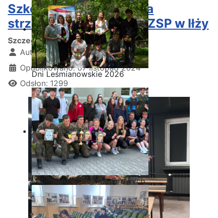
Szkolenie strzeleckie na
strzelnicy wirtualnej w ZSP w Iłży
Szczegóły
Autor:
Kamil Krosta
Opublikowano: 07 listopad 2024
Dni Leśmianowskie 2026
Odsłon: 1299
I Olimpiada Klas Mundurowych