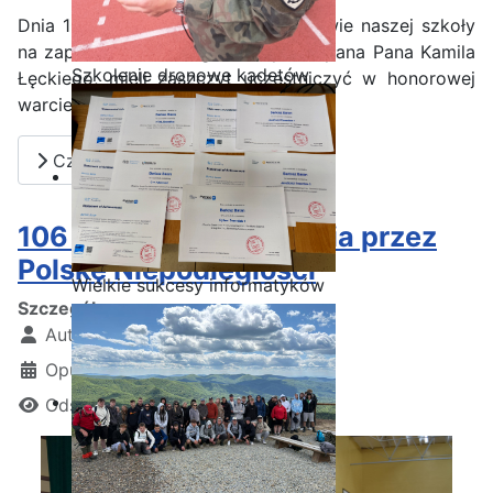
Dnia 10 listopada 2024 roku uczniowie naszej szkoły
na zaproszenie radnego Gminy Iłża pana Pana Kamila
Szkolenie dronowe kadetów
Łęckiego, mieli zaszczyt uczestniczyć w honorowej
OPW w Staszicu
warcie z okazji poświęcenia krzyża
Czytaj więcej: Warta honorowa
106 rocznica odzyskania przez
Polskę Niepodległości
Wielkie sukcesy informatyków
Szczegóły
ze Staszica w Akademii
Autor:
Kamil Krosta
CISCO!
Opublikowano: 09 listopad 2024
Odsłon: 1463