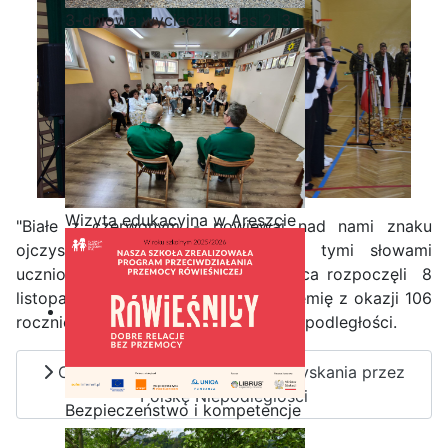
3-dniowa wycieczka klas 2, 3 i
4 technikum w Bieszczady
Wizyta edukacyjna w Areszcie
"Białe z czerwonym - powiewaj nad nami znaku
Śledczym w Radomiu
ojczysty, leć przed Polakami..." - tymi słowami
uczniowie ZSP im. Stanisława Staszica rozpoczęli 8
listopada 2024 roku uroczystą akademię z okazji 106
rocznicy odzyskania przez Polskę Niepodległości.
Czytaj więcej: 106 rocznica odzyskania przez
Polskę Niepodległości
Bezpieczeństwo i kompetencje
uczniów - nasz priorytet