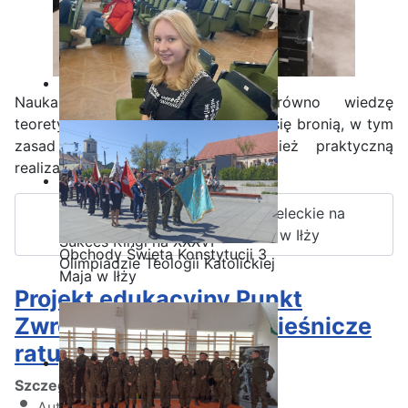
Nauka strzelania obejmuje zarówno wiedzę
teoretyczną z zakresu posługiwania się bronią, w tym
zasad bezpieczeństwa, jak również praktyczną
realizację strzelania do celu.
Czytaj więcej: Szkolenie strzeleckie na
strzelnicy wirtualnej w ZSP w Iłży
Sukces Kingi na XXXVI
Obchody Święta Konstytucji 3
Olimpiadzie Teologii Katolickiej
Maja w Iłży
Projekt edukacyjny Punkt
Zwrotny - wsparcie rówieśnicze
ratuje życie
Szczegóły
Autor:
Kamil Krosta