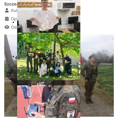
Szczegóły
Autor:
Kamil Krosta
Opublikowano: 10 listopad 2024
Odsłon: 1318
Ostatnia garść certyfikatów
Akademii CISCO w roku
szkolnym2025/2026
Staszic czyta na polanie