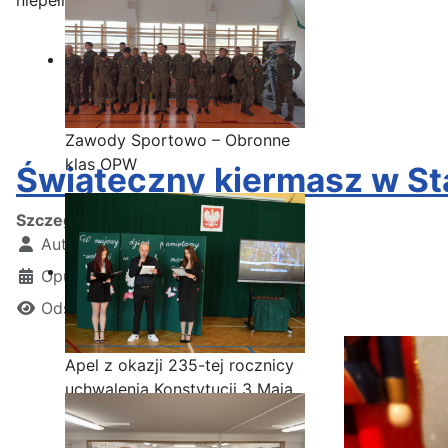
Zawody Sportowo – Obronne
klas OPW
Świąteczny kiermasz w St
Szczegóły
Autor:
Kamil Krosta
Opublikowano: 05 grudzień 2024
Odsłon: 1263
Apel z okazji 235-tej rocznicy
uchwalenia Konstytucji 3 Maja