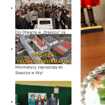
Dni Otwarte w „Staszicu” za
nami
Informatycy zapraszają do
Staszica w Iłży!