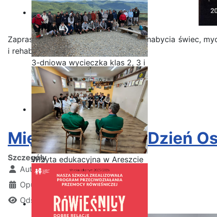
Zapraszamy wszystkich chętnych do nabycia świec, myd
i rehabilitację Gabrysi Wróbel.
3-dniowa wycieczka klas 2, 3 i
4 technikum w Bieszczady
Międzynarodowy Dzień Os
Szczegóły
Wizyta edukacyjna w Areszcie
Autor:
Kamil Krosta
Śledczym w Radomiu
Opublikowano: 11 grudzień 2024
Odsłon: 1275