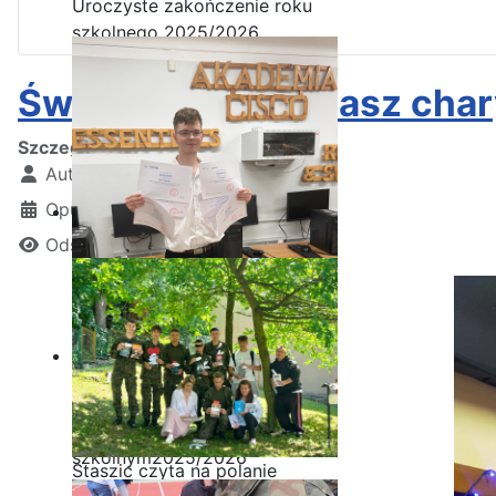
Uroczyste zakończenie roku
szkolnego 2025/2026
Świąteczny kiermasz char
Szczegóły
Autor:
Kamil Krosta
Opublikowano: 12 grudzień 2024
Odsłon: 1306
Ostatnia garść certyfikatów
Akademii CISCO w roku
szkolnym2025/2026
Staszic czyta na polanie