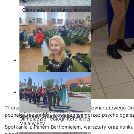
I Olimpiada Klas Mundurowych
11 grudnia, w ramach obchodów Międzynarodowego Dni
Sukces Kingi na XXXVI
poznaję i rozumiem prowadzonych przez psychologa sz
Obchody Święta Konstytucji 3
Olimpiadzie Teologii Katolickiej
Maja w Iłży
Spotkanie z Panem Bartłomiejem, warsztaty oraz konkur
niepełnosprawnościami.