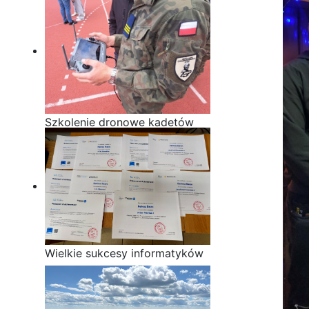
Szkolenie dronowe kadetów
OPW w Staszicu
Wielkie sukcesy informatyków
ze Staszica w Akademii
CISCO!