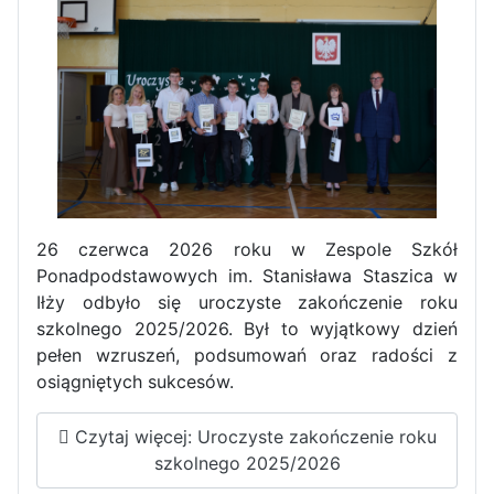
Olimpiadzie Teologii Katolickiej
Obchody Święta Konstytucji 3
Maja w Iłży
26 czerwca 2026 roku w Zespole Szkół
Ponadpodstawowych im. Stanisława Staszica w
Iłży odbyło się uroczyste zakończenie roku
szkolnego 2025/2026. Był to wyjątkowy dzień
pełen wzruszeń, podsumowań oraz radości z
osiągniętych sukcesów.
Zawody Sportowo – Obronne
Czytaj więcej: Uroczyste zakończenie roku
klas OPW
szkolnego 2025/2026