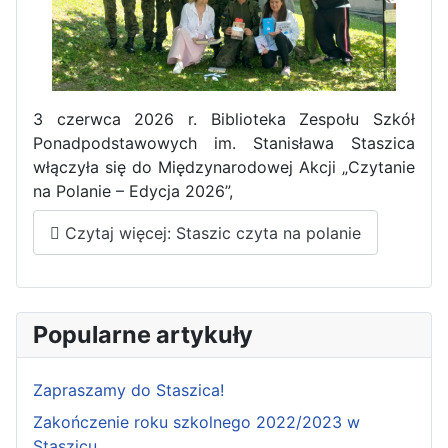
Zakończenie praktyk w
Portugalii
3 czerwca 2026 r. Biblioteka Zespołu Szkół
Ponadpodstawowych im. Stanisława Staszica
włączyła się do Międzynarodowej Akcji „Czytanie
na Polanie – Edycja 2026”,
Czytaj więcej: Staszic czyta na polanie
Rozpoczęcie kampanii „Gotowi
na kryzys” w ZSP w Iłży
Popularne artykuły
Zapraszamy do Staszica!
Zakończenie roku szkolnego 2022/2023 w
Staszicu