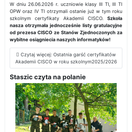
W dniu 26.06.2026 r. uczniowie klasy III TI, III TI
OPW oraz IV TI otrzymali ostanie już w tym roku
szkolnym certyfikaty Akademii CISCO.
Szkoła
nasza otrzymała jednocześnie listy gratulacyjne
Informatycy zapraszają do
od prezesa CISCO ze Stanów Zjednoczonych za
Staszica w Iłży!
wybitne osiągniecia naszych informatyków!
Czytaj więcej: Ostatnia garść certyfikatów
Akademii CISCO w roku szkolnym2025/2026
Staszic czyta na polanie
Zakończenie roku maturzystów