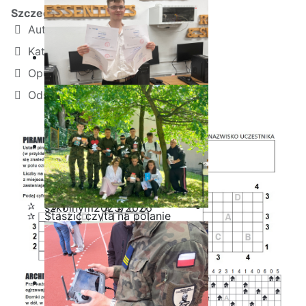
Szczegóły
Autor:
Kamil Krosta
Kategoria:
Liga Logiczna
Opublikowano: 19 grudzień 2024
Odsłon: 1642
Ostatnia garść certyfikatów
Akademii CISCO w roku
szkolnym2025/2026
Staszic czyta na polanie