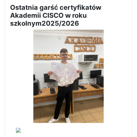
Ostatnia garść certyfikatów
Akademii CISCO w roku
szkolnym2025/2026
Apel z okazji 235-tej rocznicy
uchwalenia Konstytucji 3 Maja
Dni Otwarte w „Staszicu” za
nami