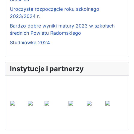
Pierwszy tydzień praktyk
Uroczyste rozpoczęcie roku szkolnego
zawodowych naszych uczniów
2023/2024 r.
w Portugalii za nami!
Bardzo dobre wyniki matury 2023 w szkołach
średnich Powiatu Radomskiego
Studniówka 2024
Instytucje i partnerzy