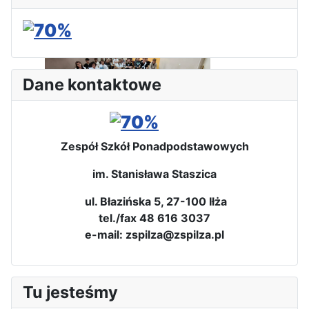
3-dniowa wycieczka klas 2, 3 i
4 technikum w Bieszczady
Dane kontaktowe
Zespół Szkół Ponadpodstawowych
Wizyta edukacyjna w Areszcie
Śledczym w Radomiu
im. Stanisława Staszica
ul. Błazińska 5, 27-100 Iłża
Bezpieczeństwo i kompetencje
tel./fax 48 616 3037
uczniów - nasz priorytet
e-mail: zspilza@zspilza.pl
Tu jesteśmy