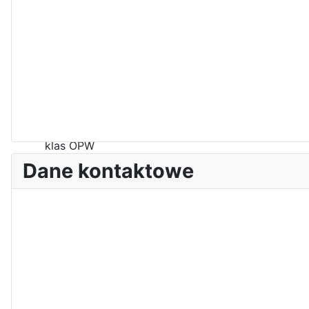
Zawody Sportowo – Obronne
klas OPW
Dane kontaktowe
Apel z okazji 235-tej rocznicy
uchwalenia Konstytucji 3 Maja