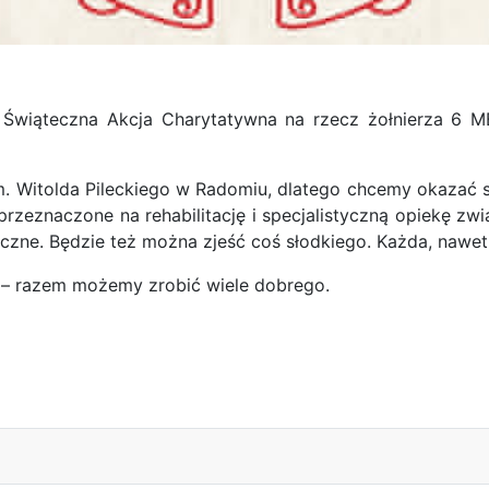
 Świąteczna Akcja Charytatywna na rzecz żołnierza 6 
m. Witolda Pileckiego w Radomiu, dlatego chcemy okazać s
ą przeznaczone na rehabilitację i specjalistyczną opiekę z
eczne. Będzie też można zjeść coś słodkiego. Każda, nawe
i – razem możemy zrobić wiele dobrego.
dla Technika