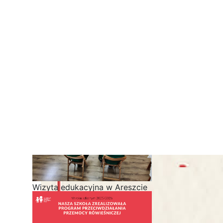
3-dniowa wycieczka klas 2, 3 i
4 technikum w Bieszczady
Wizyta edukacyjna w Areszcie
Śledczym w Radomiu