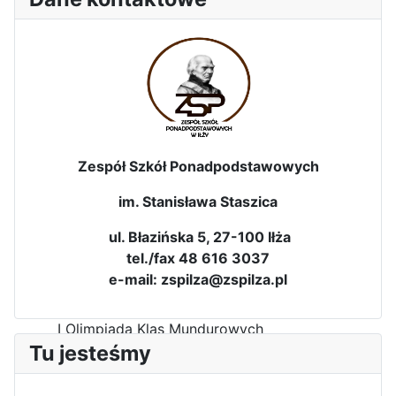
Dni Leśmianowskie 2026
Zespół Szkół Ponadpodstawowych
im. Stanisława Staszica
ul. Błazińska 5, 27-100 Iłża
tel./fax 48 616 3037
e-mail: zspilza@zspilza.pl
I Olimpiada Klas Mundurowych
Tu jesteśmy