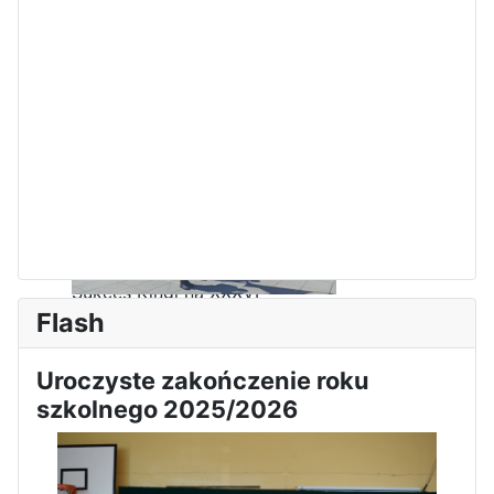
Sukces Kingi na XXXVI
Obchody Święta Konstytucji 3
Flash
Olimpiadzie Teologii Katolickiej
Maja w Iłży
Uroczyste zakończenie roku
szkolnego 2025/2026