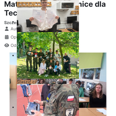
Matematyka w Technice dla
Technika
Szczegóły
Autor:
Kamil Krosta
Opublikowano: 09 grudzień 2025
Odsłon: 821
Ostatnia garść certyfikatów
Akademii CISCO w roku
szkolnym2025/2026
Staszic czyta na polanie