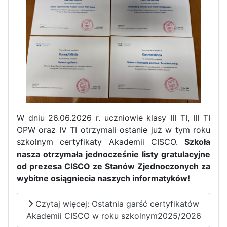
W dniu 26.06.2026 r. uczniowie klasy III TI, III TI
OPW oraz IV TI otrzymali ostanie już w tym roku
szkolnym certyfikaty Akademii CISCO.
Szkoła
nasza otrzymała jednocześnie listy gratulacyjne
Zakończenie praktyk w
od prezesa CISCO ze Stanów Zjednoczonych za
Portugalii
wybitne osiągniecia naszych informatyków!
Rozpoczęcie kampanii „Gotowi
Czytaj więcej: Ostatnia garść certyfikatów
na kryzys” w ZSP w Iłży
Akademii CISCO w roku szkolnym2025/2026