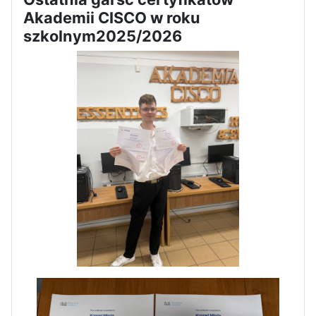
Akademii CISCO w roku
Dni Otwarte w „Staszicu” za
szkolnym2025/2026
nami
Informatycy zapraszają do
Staszica w Iłży!
Zakończenie roku maturzystów