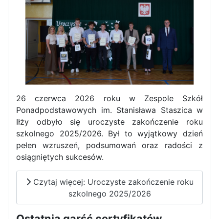
Zawody Sportowo – Obronne
klas OPW
26 czerwca 2026 roku w Zespole Szkół
Ponadpodstawowych im. Stanisława Staszica w
Iłży odbyło się uroczyste zakończenie roku
Apel z okazji 235-tej rocznicy
szkolnego 2025/2026. Był to wyjątkowy dzień
uchwalenia Konstytucji 3 Maja
pełen wzruszeń, podsumowań oraz radości z
osiągniętych sukcesów.
Czytaj więcej: Uroczyste zakończenie roku
szkolnego 2025/2026
Ostatnia garść certyfikatów