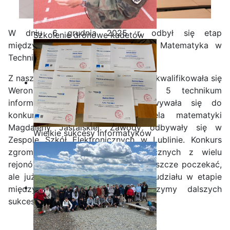
W dniu 6 grudnia 2025 r. odbył się etap
Szkolenie dronowe kadetów
międzyszkolny 16 edycji konkursu Matematyka w
OPW w Staszicu
Technice dla Technika.
Z naszej szkoły do drugiego etapu zakwalifikowała się
Weronika Stefankiewicz z klasy 5 technikum
informatycznego, która przygotowywała się do
konkursu pod opieką nauczyciela matematyki
Magdaleny Jastalskiej. Zawody odbywały się w
Wielkie sukcesy informatyków
Zespole Szkół Elektronicznych w Lublinie. Konkurs
ze Staszica w Akademii
zgromadził uczniów szkół technicznych z wielu
CISCO!
rejonów Polski. Na wyniki musimy jeszcze poczekać,
ale już teraz gratulujemy Weronice udziału w etapie
międzyszkolnym konkursu i życzymy dalszych
sukcesów.