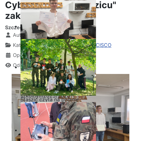
Cybersecurity "Staszicu"
zakończona!
Szczegóły
Autor:
Kamil Krosta
Kategoria:
Wydarzenia z akademii CISCO
Opublikowano: 23 czerwiec 2024
Odsłon: 1445
Ostatnia garść certyfikatów
Akademii CISCO w roku
szkolnym2025/2026
Staszic czyta na polanie