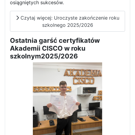
osiągniętych sukcesów.
Dni Otwarte w „Staszicu” za
nami
Czytaj więcej: Uroczyste zakończenie roku
szkolnego 2025/2026
Ostatnia garść certyfikatów
Akademii CISCO w roku
Informatycy zapraszają do
szkolnym2025/2026
Staszica w Iłży!
Zakończenie roku maturzystów