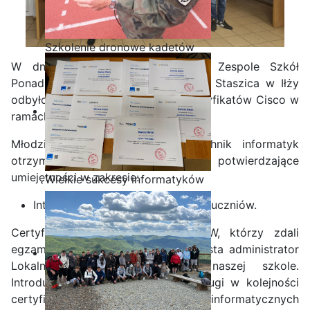
Szkolenie dronowe kadetów
OPW w Staszicu
W dniu 21 czerwca 2024 r. w Zespole Szkół
Ponadpodstawowych im. Stanisława Staszica w Iłży
odbyło się uroczyste wręczenie certyfikatów Cisco w
ramach działającej Lokalnej Akademii.
Młodzież z klasy pierwszej technik informatyk
otrzymała dyplomy i zaświadczenia potwierdzające
umiejętności w zakresie:
Wielkie sukcesy informatyków
ze Staszica w Akademii
Introduction to Cybersecurity – 4 uczniów.
CISCO!
Certyfikat uczniom klasy I TI/OPW, którzy zdali
egzamin finałowy
wręczył Kamil Krosta administrator
Lokalnej Akademii CISCO w naszej szkole.
Introduction to Cybersecurity to drugi w kolejności
certyfikat jednej z największych firm informatycznych