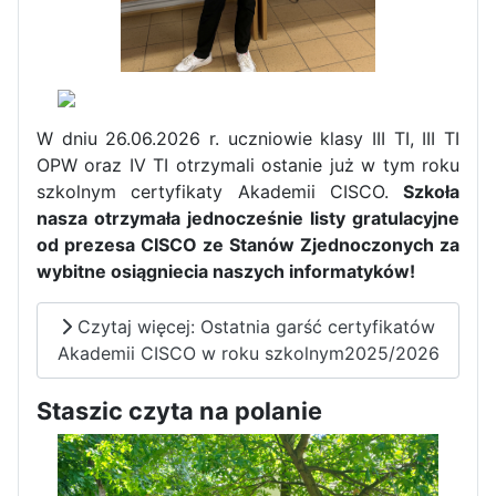
W dniu 26.06.2026 r. uczniowie klasy III TI, III TI
OPW oraz IV TI otrzymali ostanie już w tym roku
szkolnym certyfikaty Akademii CISCO.
Szkoła
nasza otrzymała jednocześnie listy gratulacyjne
od prezesa CISCO ze Stanów Zjednoczonych za
wybitne osiągniecia naszych informatyków!
Czytaj więcej: Ostatnia garść certyfikatów
Akademii CISCO w roku szkolnym2025/2026
Zakończenie praktyk w
Portugalii
Staszic czyta na polanie
Rozpoczęcie kampanii „Gotowi
na kryzys” w ZSP w Iłży