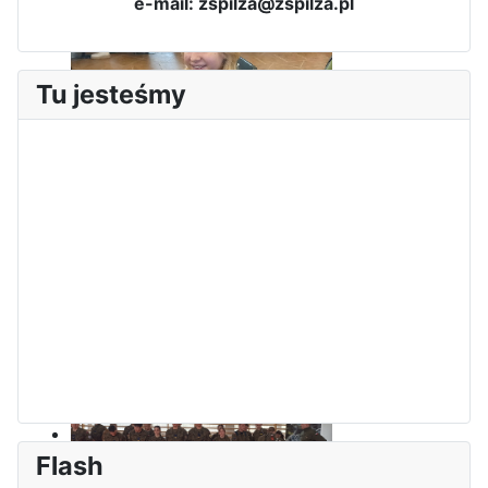
e-mail: zspilza@zspilza.pl
Tu jesteśmy
Sukces Kingi na XXXVI
Obchody Święta Konstytucji 3
Olimpiadzie Teologii Katolickiej
Maja w Iłży
Flash