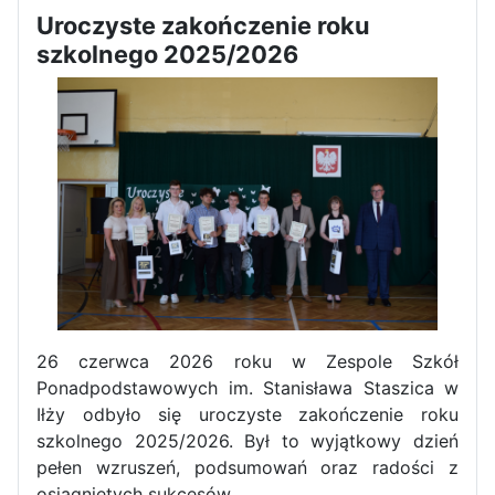
Uroczyste zakończenie roku
Zawody Sportowo – Obronne
szkolnego 2025/2026
klas OPW
Apel z okazji 235-tej rocznicy
uchwalenia Konstytucji 3 Maja
26 czerwca 2026 roku w Zespole Szkół
Ponadpodstawowych im. Stanisława Staszica w
Iłży odbyło się uroczyste zakończenie roku
szkolnego 2025/2026. Był to wyjątkowy dzień
pełen wzruszeń, podsumowań oraz radości z
osiągniętych sukcesów.