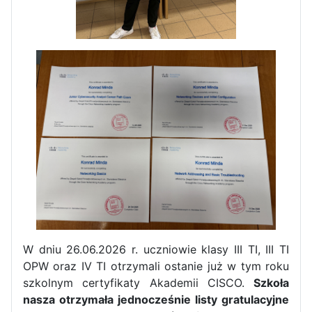
Zakończenie praktyk w
Portugalii
W dniu 26.06.2026 r. uczniowie klasy III TI, III TI
Rozpoczęcie kampanii „Gotowi
OPW oraz IV TI otrzymali ostanie już w tym roku
na kryzys” w ZSP w Iłży
szkolnym certyfikaty Akademii CISCO.
Szkoła
nasza otrzymała jednocześnie listy gratulacyjne