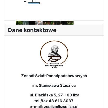
Dane kontaktowe
Dni Leśmianowskie 2026
Zespół Szkół Ponadpodstawowych
im. Stanisława Staszica
I Olimpiada Klas Mundurowych
ul. Błazińska 5, 27-100 Iłża
tel./fax 48 616 3037
e-mail: zspilza@zspilza.pl