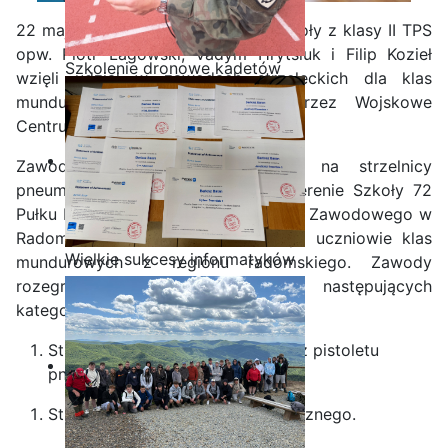
22 maja 2025r uczniowie naszej Szkoły z klasy II TPS
opw. Piotr Łagowski, Vadym Hrytsiuk i Filip Kozieł
Szkolenie dronowe kadetów
wzięli udział w zawodach strzeleckich dla klas
OPW w Staszicu
mundurowych zorganizowanych przez Wojskowe
Centrum Rekrutacji w Radomiu.
Zawody zostały przeprowadzone na strzelnicy
pneumatycznej znajdującej się na terenie Szkoły 72
Pułku Piechoty Zakładu Doskonalenia Zawodowego w
Radomiu. W zawodach uczestniczyli uczniowie klas
Wielkie sukcesy informatyków
mundurowych z regionu radomskiego. Zawody
ze Staszica w Akademii
rozegrane zostały drużynowo w następujących
CISCO!
kategoriach:
Strzelanie na celność i skupienie z pistoletu
pneumatycznego
Strzelanie z karabinka pneumatycznego.