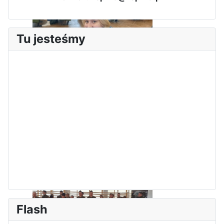
Tu jesteśmy
Sukces Kingi na XXXVI
Obchody Święta Konstytucji 3
Olimpiadzie Teologii Katolickiej
Maja w Iłży
Flash