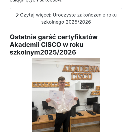
Dni Otwarte w „Staszicu” za
Czytaj więcej: Uroczyste zakończenie roku
nami
szkolnego 2025/2026
Ostatnia garść certyfikatów
Akademii CISCO w roku
szkolnym2025/2026
Informatycy zapraszają do
Staszica w Iłży!
Zakończenie roku maturzystów