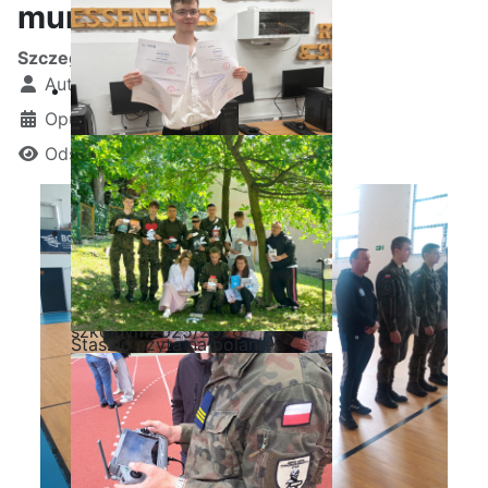
mundurowych
Szczegóły
Autor:
Kamil Krosta
Opublikowano: 23 maj 2025
Odsłon: 1126
Ostatnia garść certyfikatów
Akademii CISCO w roku
szkolnym2025/2026
Staszic czyta na polanie