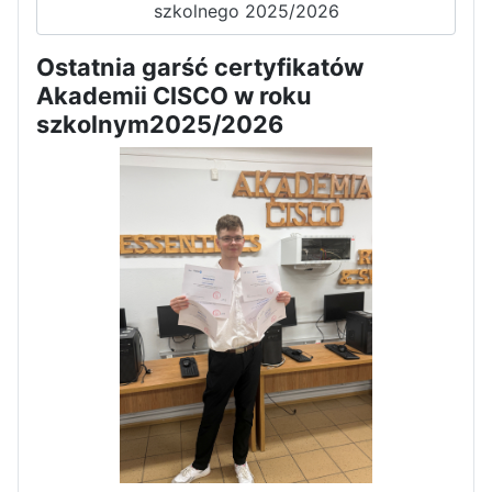
szkolnego 2025/2026
Dni Otwarte w „Staszicu” za
nami
Ostatnia garść certyfikatów
Akademii CISCO w roku
szkolnym2025/2026
Informatycy zapraszają do
Staszica w Iłży!
Zakończenie roku maturzystów