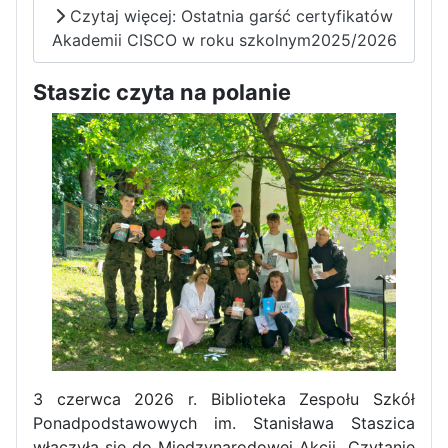
Czytaj więcej: Ostatnia garść certyfikatów
Akademii CISCO w roku szkolnym2025/2026
Staszic czyta na polanie
Pierwszy tydzień praktyk
zawodowych naszych uczniów
w Portugalii za nami!
3 czerwca 2026 r. Biblioteka Zespołu Szkół
Ponadpodstawowych im. Stanisława Staszica
włączyła się do Międzynarodowej Akcji „Czytanie