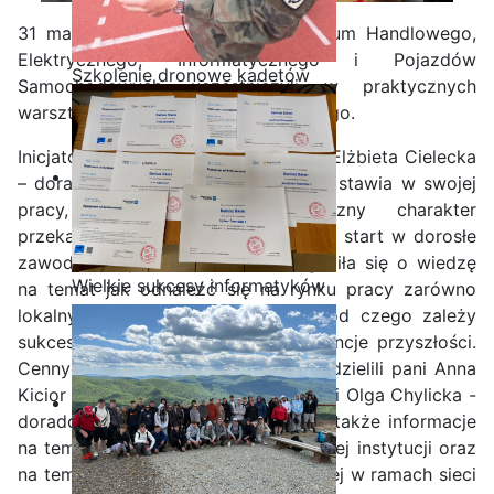
31 marca uczniowie klas 4 Technikum Handlowego,
Elektrycznego, Informatycznego i Pojazdów
Szkolenie dronowe kadetów
Samochodowych, uczestniczyli w praktycznych
OPW w Staszicu
warsztatach z doradztwa zawodowego.
Inicjatorką tego spotkania była pani Elżbieta Cielecka
– doradca zawodowy, która zawsze stawia w swojej
pracy,
na bardzo praktyczny charakter
przekazywanej wiedzy umożliwiający start w dorosłe
zawodowe życie. Młodzież wzbogaciła się o wiedzę
Wielkie sukcesy informatyków
na temat jak odnaleźć się na rynku pracy zarówno
ze Staszica w Akademii
lokalnym jak i międzynarodowym, od czego zależy
CISCO!
sukces na rynku pracy i o kompetencje przyszłości.
Cennych wskazówek na ten temat udzielili pani Anna
Kicior – doradca zawodowy oraz pani Olga Chylicka -
doradca Eures. Uczniowie pozyskali także informacje
na temat zakresu usług doradczych tej instytucji oraz
na temat mobilności międzynarodowej w ramach sieci