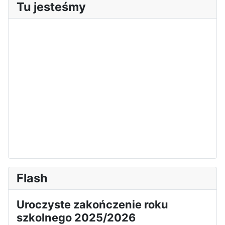
Tu jesteśmy
Sukces Kingi na XXXVI
Obchody Święta Konstytucji 3
Olimpiadzie Teologii Katolickiej
Maja w Iłży
Flash
Uroczyste zakończenie roku
szkolnego 2025/2026