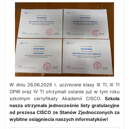
W dniu 26.06.2026 r. uczniowie klasy III TI, III TI
OPW oraz IV TI otrzymali ostanie już w tym roku
Zakończenie praktyk w
szkolnym certyfikaty Akademii CISCO.
Szkoła
Portugalii
nasza otrzymała jednocześnie listy gratulacyjne
Rozpoczęcie kampanii „Gotowi
od prezesa CISCO ze Stanów Zjednoczonych za
na kryzys” w ZSP w Iłży
wybitne osiągniecia naszych informatyków!