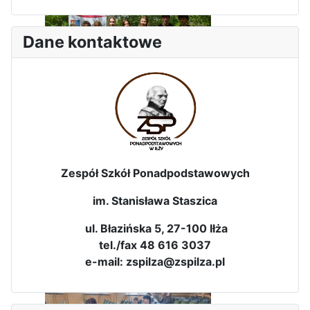
Dane kontaktowe
Dni Leśmianowskie 2026
Zespół Szkół Ponadpodstawowych
im. Stanisława Staszica
ul. Błazińska 5, 27-100 Iłża
tel./fax 48 616 3037
I Olimpiada Klas Mundurowych
e-mail: zspilza@zspilza.pl