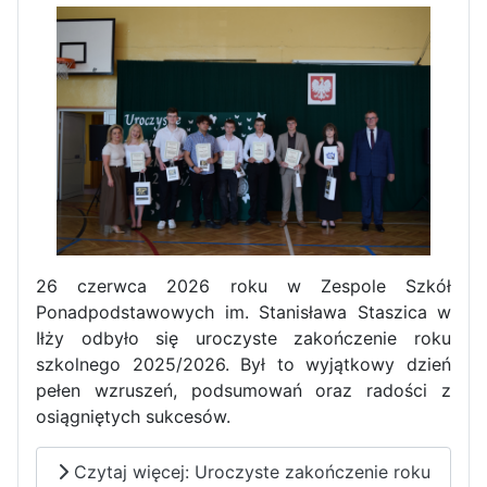
Zawody Sportowo – Obronne
klas OPW
Apel z okazji 235-tej rocznicy
26 czerwca 2026 roku w Zespole Szkół
uchwalenia Konstytucji 3 Maja
Ponadpodstawowych im. Stanisława Staszica w
Iłży odbyło się uroczyste zakończenie roku
szkolnego 2025/2026. Był to wyjątkowy dzień
pełen wzruszeń, podsumowań oraz radości z
osiągniętych sukcesów.
Czytaj więcej: Uroczyste zakończenie roku