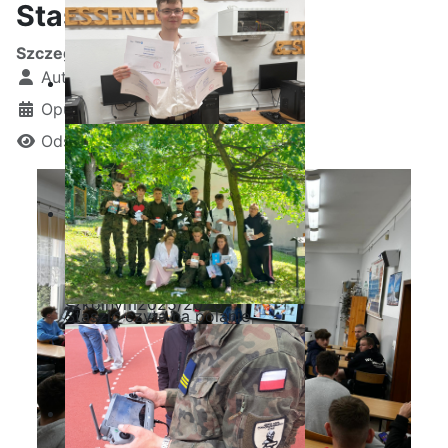
Staszicu
Szczegóły
Autor:
Kamil Krosta
Opublikowano: 01 kwiecień 2026
Odsłon: 552
Ostatnia garść certyfikatów
Akademii CISCO w roku
szkolnym2025/2026
Staszic czyta na polanie