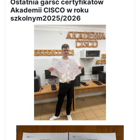
Ostatnia garść certyfikatów
Dni Otwarte w „Staszicu” za
Akademii CISCO w roku
nami
szkolnym2025/2026
Informatycy zapraszają do
Staszica w Iłży!
Zakończenie roku maturzystów