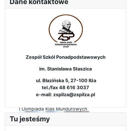
Dane kontaktowe
Dni Leśmianowskie 2026
Zespół Szkół Ponadpodstawowych
im. Stanisława Staszica
ul. Błazińska 5, 27-100 Iłża
tel./fax 48 616 3037
e-mail: zspilza@zspilza.pl
I Olimpiada Klas Mundurowych
Tu jesteśmy