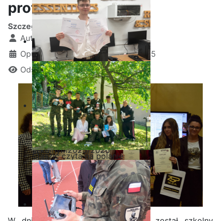
profilaktyczny
Szczegóły
Autor:
Kamil Krosta
Opublikowano: 07 październik 2025
Odsłon: 850
Ostatnia garść certyfikatów
Akademii CISCO w roku
szkolnym2025/2026
Staszic czyta na polanie
W dniu 07.10.2025r. rozstrzygnięty został szkolny