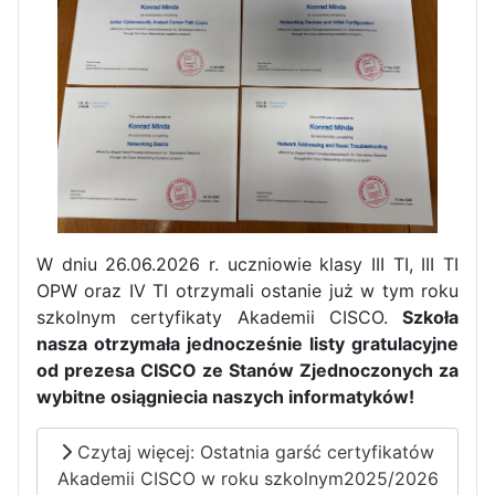
W dniu 26.06.2026 r. uczniowie klasy III TI, III TI
OPW oraz IV TI otrzymali ostanie już w tym roku
szkolnym certyfikaty Akademii CISCO.
Szkoła
nasza otrzymała jednocześnie listy gratulacyjne
Zakończenie praktyk w
od prezesa CISCO ze Stanów Zjednoczonych za
Portugalii
wybitne osiągniecia naszych informatyków!
Rozpoczęcie kampanii „Gotowi
na kryzys” w ZSP w Iłży
Czytaj więcej: Ostatnia garść certyfikatów
Akademii CISCO w roku szkolnym2025/2026