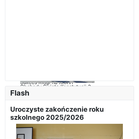
Sukces Kingi na XXXVI
Obchody Święta Konstytucji 3
Olimpiadzie Teologii Katolickiej
Flash
Maja w Iłży
Uroczyste zakończenie roku
szkolnego 2025/2026