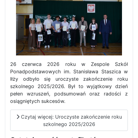
Zawody Sportowo – Obronne
klas OPW
26 czerwca 2026 roku w Zespole Szkół
Ponadpodstawowych im. Stanisława Staszica w
Iłży odbyło się uroczyste zakończenie roku
Apel z okazji 235-tej rocznicy
szkolnego 2025/2026. Był to wyjątkowy dzień
uchwalenia Konstytucji 3 Maja
pełen wzruszeń, podsumowań oraz radości z
osiągniętych sukcesów.
Czytaj więcej: Uroczyste zakończenie roku
szkolnego 2025/2026