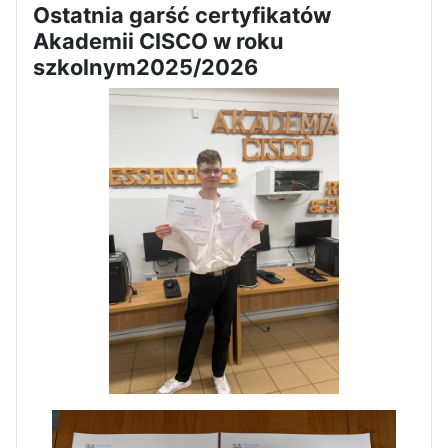
Ostatnia garść certyfikatów
Zawody Sportowo – Obronne
Akademii CISCO w roku
klas OPW
szkolnym2025/2026
Apel z okazji 235-tej rocznicy
uchwalenia Konstytucji 3 Maja