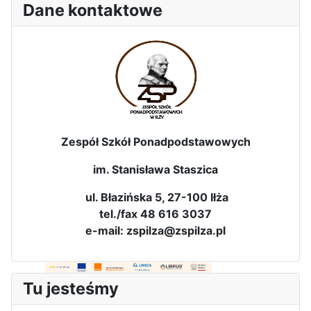
Dane kontaktowe
3-dniowa wycieczka klas 2, 3 i
4 technikum w Bieszczady
Zespół Szkół Ponadpodstawowych
Wizyta edukacyjna w Areszcie
im. Stanisława Staszica
Śledczym w Radomiu
ul. Błazińska 5, 27-100 Iłża
tel./fax 48 616 3037
e-mail: zspilza@zspilza.pl
Bezpieczeństwo i kompetencje
Tu jesteśmy
uczniów - nasz priorytet