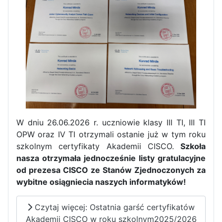
Dni Otwarte w „Staszicu” za
nami
Informatycy zapraszają do
Staszica w Iłży!
W dniu 26.06.2026 r. uczniowie klasy III TI, III TI
OPW oraz IV TI otrzymali ostanie już w tym roku
szkolnym certyfikaty Akademii CISCO.
Szkoła
nasza otrzymała jednocześnie listy gratulacyjne
od prezesa CISCO ze Stanów Zjednoczonych za
wybitne osiągniecia naszych informatyków!
Czytaj więcej: Ostatnia garść certyfikatów
Zakończenie roku maturzystów
Akademii CISCO w roku szkolnym2025/2026