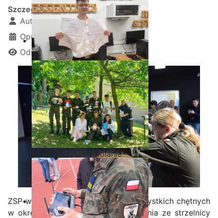
Szczegóły
Autor:
Kamil Krosta
Opublikowano: 28 czerwiec 2024
Odsłon: 1756
Ostatnia garść certyfikatów
Akademii CISCO w roku
szkolnym2025/2026
Staszic czyta na polanie
ZSP w IŁŻY serdecznie zaprasza wszystkich chętnych
w okresie wakacyjnym do skorzystania ze strzelnicy