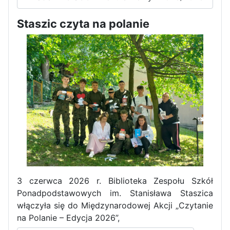
Staszic czyta na polanie
Zakończenie praktyk w
Portugalii
3 czerwca 2026 r. Biblioteka Zespołu Szkół
Ponadpodstawowych im. Stanisława Staszica
Rozpoczęcie kampanii „Gotowi
włączyła się do Międzynarodowej Akcji „Czytanie
na kryzys” w ZSP w Iłży
na Polanie – Edycja 2026”,