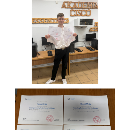
Dni Otwarte w „Staszicu” za
nami
Informatycy zapraszają do
Staszica w Iłży!
Zakończenie roku maturzystów