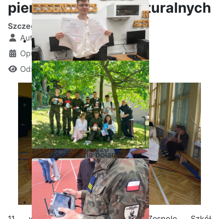
pierwszych oraz maturalnych
Szczegóły
Autor:
Kamil Krosta
Opublikowano: 12 wrzesień 2025
Odsłon: 900
Ostatnia garść certyfikatów
Akademii CISCO w roku
szkolnym2025/2026
Staszic czyta na polanie
11 września 2025 r. w Zespole Szkół