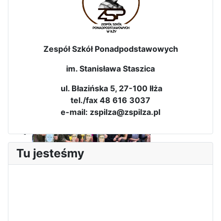
Zespół Szkół Ponadpodstawowych
im. Stanisława Staszica
Dni Leśmianowskie 2026
ul. Błazińska 5, 27-100 Iłża
tel./fax 48 616 3037
e-mail: zspilza@zspilza.pl
Tu jesteśmy
I Olimpiada Klas Mundurowych