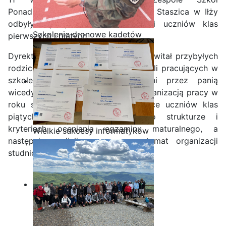
Ponadpodstawowych im. Stanisława Staszica w Iłży
odbyły się spotkania z rodzicami uczniów klas
Szkolenie dronowe kadetów
pierwszych i piątych.
OPW w Staszicu
Dyrektor szkoły Leszek Giemza przywitał przybyłych
rodziców oraz przedstawił nauczycieli pracujących w
szkole. Rodzice zostali zapoznani przez panią
wicedyrektor Katarzynę Koriat z organizacją pracy w
roku szkolnym 2025/2026. Rodzice uczniów klas
piątych zostali poinformowani o strukturze i
kryteriach oceniania egzaminu maturalnego, a
Wielkie sukcesy informatyków
następnie podjęli rozmowy na temat organizacji
ze Staszica w Akademii
studniówki.
CISCO!
Zobacz zdjęcia