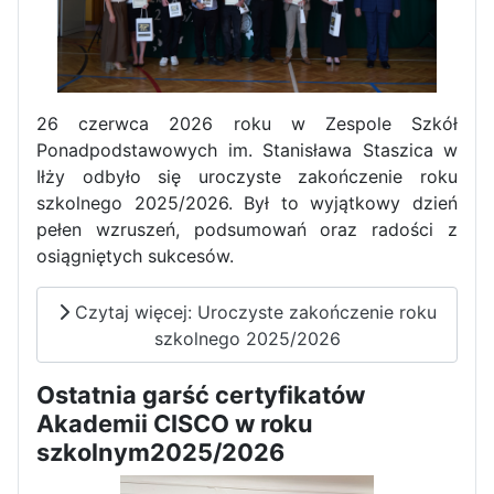
Zawody Sportowo – Obronne
klas OPW
26 czerwca 2026 roku w Zespole Szkół
Ponadpodstawowych im. Stanisława Staszica w
Iłży odbyło się uroczyste zakończenie roku
szkolnego 2025/2026. Był to wyjątkowy dzień
pełen wzruszeń, podsumowań oraz radości z
osiągniętych sukcesów.
Apel z okazji 235-tej rocznicy
uchwalenia Konstytucji 3 Maja
Czytaj więcej: Uroczyste zakończenie roku
szkolnego 2025/2026
Ostatnia garść certyfikatów
Akademii CISCO w roku
szkolnym2025/2026