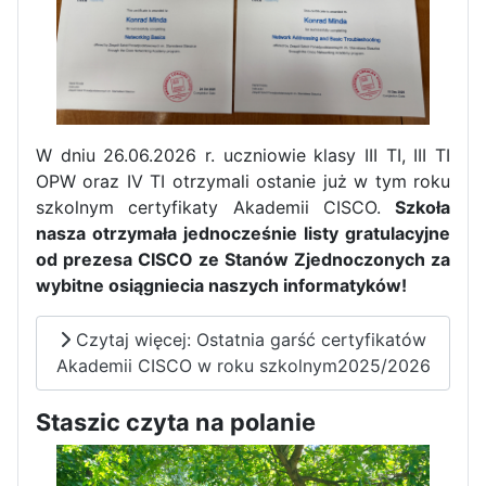
W dniu 26.06.2026 r. uczniowie klasy III TI, III TI
OPW oraz IV TI otrzymali ostanie już w tym roku
szkolnym certyfikaty Akademii CISCO.
Szkoła
nasza otrzymała jednocześnie listy gratulacyjne
od prezesa CISCO ze Stanów Zjednoczonych za
wybitne osiągniecia naszych informatyków!
Czytaj więcej: Ostatnia garść certyfikatów
Zakończenie praktyk w
Akademii CISCO w roku szkolnym2025/2026
Portugalii
Rozpoczęcie kampanii „Gotowi
Staszic czyta na polanie
na kryzys” w ZSP w Iłży