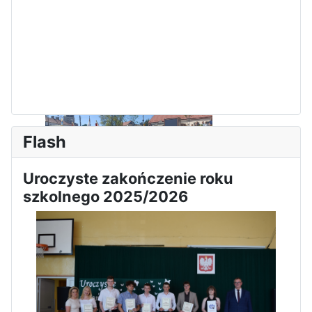
Flash
Uroczyste zakończenie roku
Sukces Kingi na XXXVI
szkolnego 2025/2026
Obchody Święta Konstytucji 3
Olimpiadzie Teologii Katolickiej
Maja w Iłży