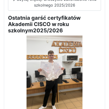
szkolnego 2025/2026
Dni Otwarte w „Staszicu” za
nami
Ostatnia garść certyfikatów
Akademii CISCO w roku
szkolnym2025/2026
Informatycy zapraszają do
Staszica w Iłży!
Zakończenie roku maturzystów