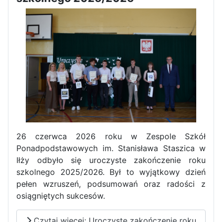
Zawody Sportowo – Obronne
klas OPW
Apel z okazji 235-tej rocznicy
26 czerwca 2026 roku w Zespole Szkół
uchwalenia Konstytucji 3 Maja
Ponadpodstawowych im. Stanisława Staszica w
Iłży odbyło się uroczyste zakończenie roku
szkolnego 2025/2026. Był to wyjątkowy dzień
pełen wzruszeń, podsumowań oraz radości z
osiągniętych sukcesów.
Czytaj więcej: Uroczyste zakończenie roku