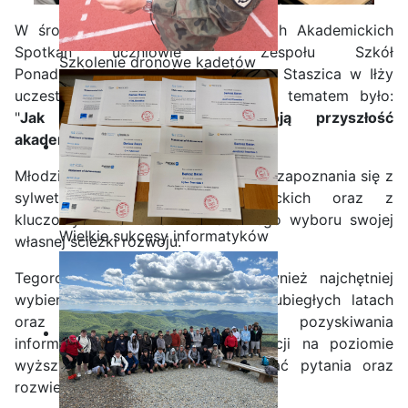
W środę 03.12.2025 roku w ramach Akademickich
Spotkań uczniowie Zespołu Szkół
Szkolenie dronowe kadetów
Ponadpodstawowych im. Stanisława Staszica w Iłży
OPW w Staszicu
uczestniczyli w wykładzie, którego tematem było:
"
Jak świadomie wybrać swoją przyszłość
akademicką?’"
Młodzież maturalna miała możliwość zapoznania się z
sylwetkami aglomeracji akademickich oraz z
kluczowymi elementami świadomego wyboru swojej
Wielkie sukcesy informatyków
własnej ścieżki rozwoju.
ze Staszica w Akademii
Tegoroczni maturzyści poznali również najchętniej
CISCO!
wybierane kierunki kształcenia w ubiegłych latach
oraz najefektywniejsze metody pozyskiwania
informacji na temat dalszej edukacji na poziomie
wyższym. Uczniowie mogli zadawać pytania oraz
rozwiewać swoje wątpliwości.