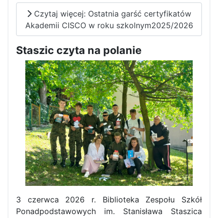
Czytaj więcej: Ostatnia garść certyfikatów
Akademii CISCO w roku szkolnym2025/2026
Staszic czyta na polanie
Pierwszy tydzień praktyk
zawodowych naszych uczniów
w Portugalii za nami!
3 czerwca 2026 r. Biblioteka Zespołu Szkół
Ponadpodstawowych im. Stanisława Staszica