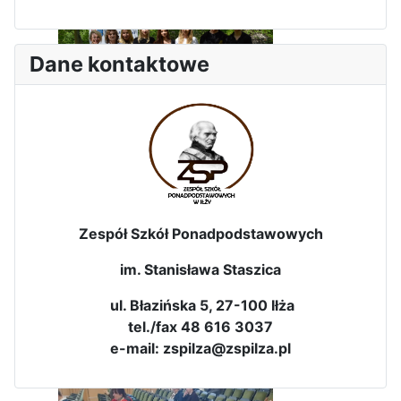
Dane kontaktowe
Dni Leśmianowskie 2026
Zespół Szkół Ponadpodstawowych
im. Stanisława Staszica
ul. Błazińska 5, 27-100 Iłża
tel./fax 48 616 3037
I Olimpiada Klas Mundurowych
e-mail: zspilza@zspilza.pl