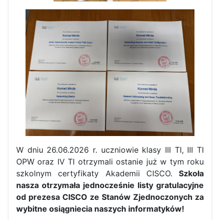
W dniu 26.06.2026 r. uczniowie klasy III TI, III TI
Zakończenie praktyk w
OPW oraz IV TI otrzymali ostanie już w tym roku
Portugalii
szkolnym certyfikaty Akademii CISCO.
Szkoła
nasza otrzymała jednocześnie listy gratulacyjne
Rozpoczęcie kampanii „Gotowi
od prezesa CISCO ze Stanów Zjednoczonych za
na kryzys” w ZSP w Iłży
wybitne osiągniecia naszych informatyków!