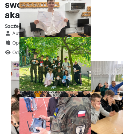
swoją przyszłość
akademicką?’’
Szczegóły
Autor:
Kamil Krosta
Opublikowano: 04 grudzień 2025
Odsłon: 762
Ostatnia garść certyfikatów
Akademii CISCO w roku
szkolnym2025/2026
Staszic czyta na polanie