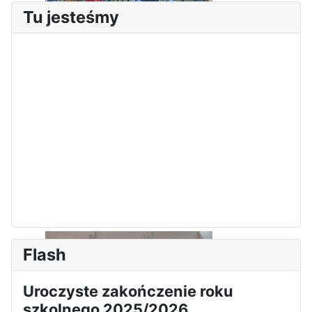
Tu jesteśmy
Sukces Kingi na XXXVI
Obchody Święta Konstytucji 3
Olimpiadzie Teologii Katolickiej
Maja w Iłży
Flash
Uroczyste zakończenie roku
szkolnego 2025/2026