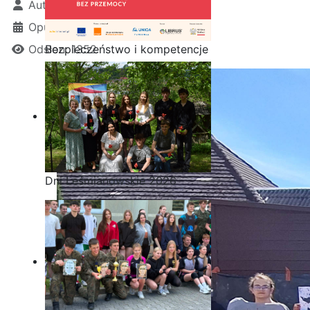
Autor:
Kamil Krosta
Opublikowano: 28 kwiecień 2025
Bezpieczeństwo i kompetencje
Odsłon: 1352
uczniów - nasz priorytet
Dni Leśmianowskie 2026