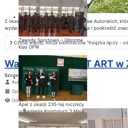
Z okazji Światowego Dnia Książki i Praw Autorskich, kt
wydarzenie, aby uczcić magię czytania i podkreślić znac
Zawody Sportowo – Obronne
Czytaj więcej: Akcja biblioteczna "Książka łączy - od 
klas OPW
Warsztaty STREET ART w Z
Szczegóły
Autor:
Kamil Krosta
Opublikowano: 28 kwiecień 2025
Odsłon: 1185
Apel z okazji 235-tej rocznicy
uchwalenia Konstytucji 3 Maja