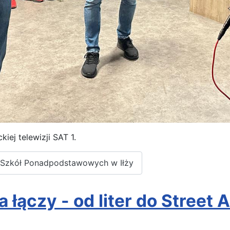
iej telewizji SAT 1.
e Szkół Ponadpodstawowych w Iłży
 łączy - od liter do Street A