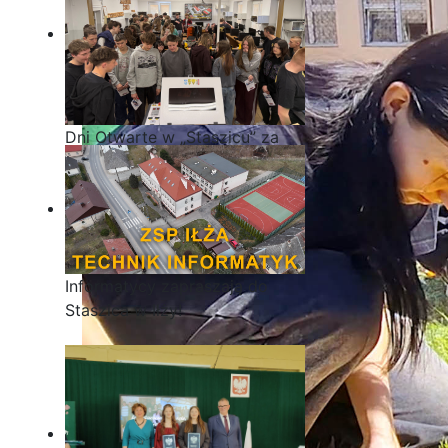
Dni Otwarte w „Staszicu” za
nami
Informatycy zapraszają do
Staszica w Iłży!