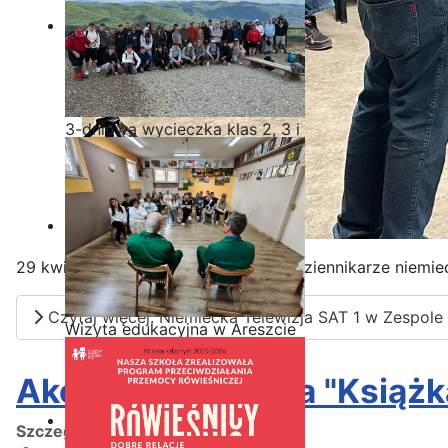
3-dniowa wycieczka klas 2, 3 i
4 technikum w Bieszczady
29 kwietnia naszą szkołę odwiedzili dziennikarze niemieck
Czytaj więcej: Niemiecka Telewizja SAT 1 w Zespol
Wizyta edukacyjna w Areszcie
Śledczym w Radomiu
Akcja biblioteczna "Książka
Szczegóły