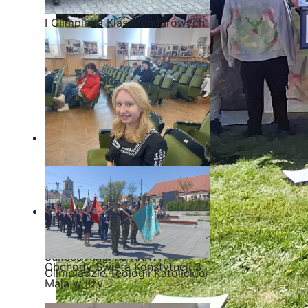
I Olimpiada Klas Mundurowych
Sukces Kingi na XXXVI
Obchody Święta Konstytucji 3
Olimpiadzie Teologii Katolickiej
Maja w Iłży