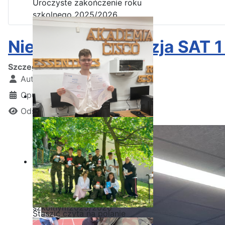
Uroczyste zakończenie roku
szkolnego 2025/2026
Niemiecka Telewizja SAT 
Szczegóły
Autor:
Kamil Krosta
Opublikowano: 30 kwiecień 2025
Odsłon: 1220
Ostatnia garść certyfikatów
Akademii CISCO w roku
szkolnym2025/2026
Staszic czyta na polanie