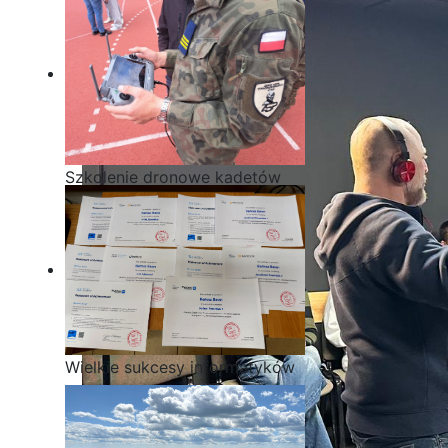
Szkolenie dronowe kadetów
OPW w Staszicu
Wielkie sukcesy informatyków
ze Staszica w Akademii
CISCO!