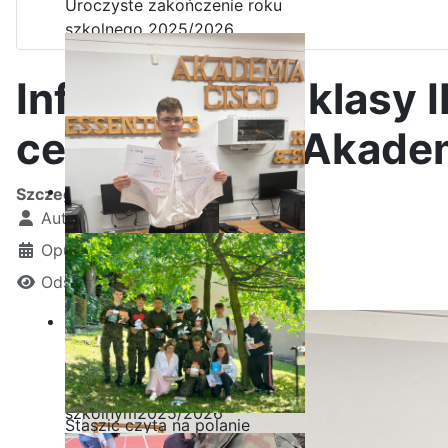
Uroczyste zakończenie roku
szkolnego 2025/2026
Informatycy z klasy II
certyfikatami Akade
Szczegóły
Autor:
Kamil Krosta
Opublikowano: 17 grudzień 2025
Odsłon: 680
Ostatnia garść certyfikatów
Akademii CISCO w roku
szkolnym2025/2026
Staszic czyta na polanie