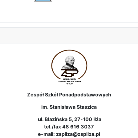
Zespół Szkół Ponadpodstawowych
im. Stanisława Staszica
ul. Błazińska 5, 27-100 Iłża
tel./fax 48 616 3037
e-mail: zspilza@zspilza.pl