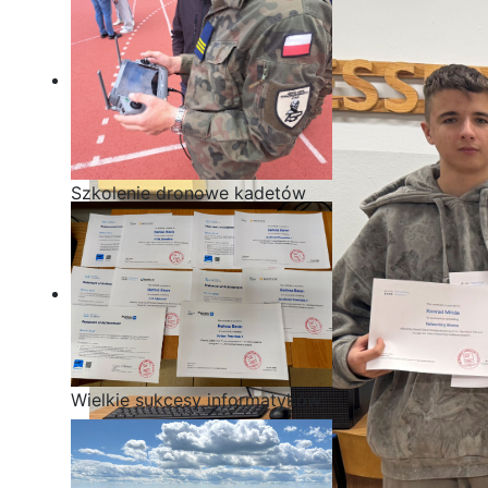
Szkolenie dronowe kadetów
OPW w Staszicu
Wielkie sukcesy informatyków
ze Staszica w Akademii
CISCO!