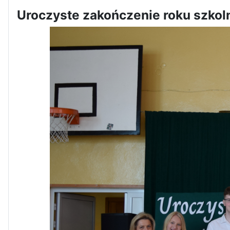
Uroczyste zakończenie roku szko
Dni Otwarte w „Staszicu” za
nami
Informatycy zapraszają do
Staszica w Iłży!