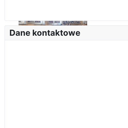
I Olimpiada Klas Mundurowych
Dane kontaktowe
Sukces Kingi na XXXVI
Obchody Święta Konstytucji 3
Olimpiadzie Teologii Katolickiej
Maja w Iłży