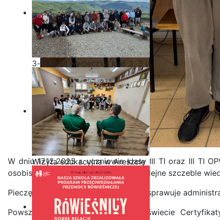
3-dniowa wycieczka klas 2, 3 i
4 technikum w Bieszczady
W dniu 17.12.2025 r. uczniowie klasy III TI oraz III T
Wizyta edukacyjna w Areszcie
osobistej ścieżce kariery pokonują kolejne szczeble wi
Śledczym w Radomiu
Pieczę nad ich kursami i egzaminami sprawuje administr
Powszechnie uznawane na całym świecie Certyfikaty 