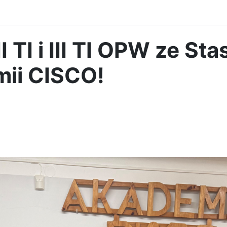
I TI i III TI OPW ze St
mii CISCO!