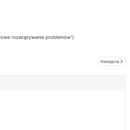
tawowe rozwiązywanie problemów")
Następna stron
Następna