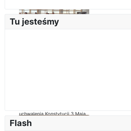
Tu jesteśmy
Zawody Sportowo – Obronne
klas OPW
Apel z okazji 235-tej rocznicy
uchwalenia Konstytucji 3 Maja
Flash