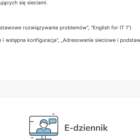
jących się sieciami.
 podstawowe rozwiązywanie problemów",
"English for IT 1”
)
we i wstępna konfiguracja", „Adresowanie sieciowe i pods